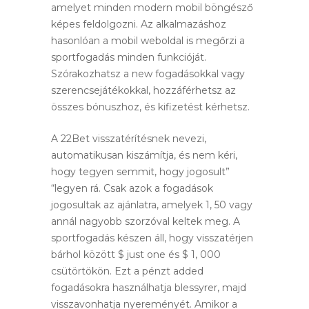
amelyet minden modern mobil böngésző
képes feldolgozni. Az alkalmazáshoz
hasonlóan a mobil weboldal is megőrzi a
sportfogadás minden funkcióját.
Szórakozhatsz a new fogadásokkal vagy
szerencsejátékokkal, hozzáférhetsz az
összes bónuszhoz, és kifizetést kérhetsz.
A 22Bet visszatérítésnek nevezi,
automatikusan kiszámítja, és nem kéri,
hogy tegyen semmit, hogy jogosult”
“legyen rá. Csak azok a fogadások
jogosultak az ajánlatra, amelyek 1, 50 vagy
annál nagyobb szorzóval keltek meg. A
sportfogadás készen áll, hogy visszatérjen
bárhol között $ just one és $ 1, 000
csütörtökön. Ezt a pénzt added
fogadásokra használhatja blessyrer, majd
visszavonhatja nyereményét. Amikor a