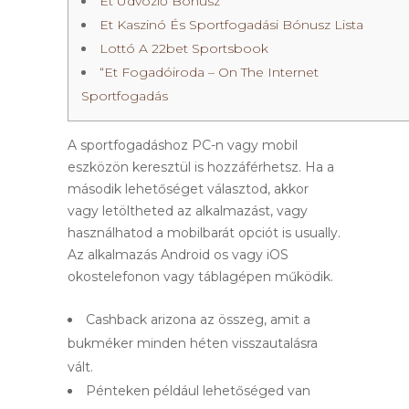
Et Üdvözlő Bónusz
Et Kaszinó És Sportfogadási Bónusz Lista
Lottó A 22bet Sportsbook
“Et Fogadóiroda – On The Internet
Sportfogadás
A sportfogadáshoz PC-n vagy mobil
eszközön keresztül is hozzáférhetsz. Ha a
második lehetőséget választod, akkor
vagy letöltheted az alkalmazást, vagy
használhatod a mobilbarát opciót is usually.
Az alkalmazás Android os vagy iOS
okostelefonon vagy táblagépen működik.
Cashback arizona az összeg, amit a
bukméker minden héten visszautalásra
vált.
Pénteken például lehetőséged van