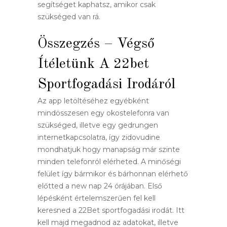
segítséget kaphatsz, amikor csak
szükséged van rá.
Összegzés – Végső
Ítéletünk A 22bet
Sportfogadási Irodáról
Az app letöltéséhez egyébként
mindösszesen egy okostelefonra van
szükséged, illetve egy gedrungen
internetkapcsolatra, így zidovudine
mondhatjuk hogy manapság már szinte
minden telefonról elérheted. A minőségi
felület így bármikor és bárhonnan elérhető
előtted a new nap 24 órájában. Első
lépésként értelemszerűen fel kell
keresned a 22Bet sportfogadási irodát. Itt
kell majd megadnod az adatokat, illetve