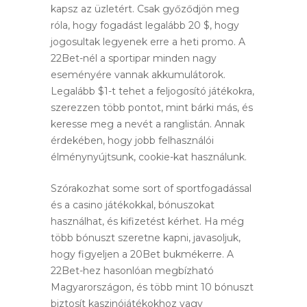
kapsz az üzletért. Csak győződjön meg
róla, hogy fogadást legalább 20 $, hogy
jogosultak legyenek erre a heti promo. A
22Bet-nél a sportipar minden nagy
eseményére vannak akkumulátorok.
Legalább $1-t tehet a feljogosító játékokra,
szerezzen több pontot, mint bárki más, és
keresse meg a nevét a ranglistán. Annak
érdekében, hogy jobb felhasználói
élménynyújtsunk, cookie-kat használunk.
Szórakozhat some sort of sportfogadással
és a casino játékokkal, bónuszokat
használhat, és kifizetést kérhet. Ha még
több bónuszt szeretne kapni, javasoljuk,
hogy figyeljen a 20Bet bukmékerre. A
22Bet-hez hasonlóan megbízható
Magyarországon, és több mint 10 bónuszt
biztosít kaszinójátékokhoz vagy