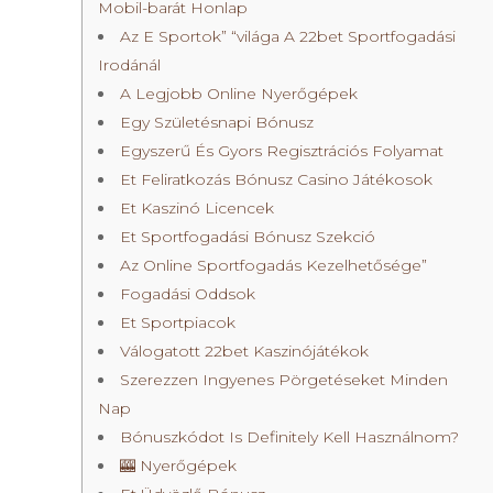
Mobil-barát Honlap
Az E Sportok” “világa A 22bet Sportfogadási
Irodánál
A Legjobb Online Nyerőgépek
Egy Születésnapi Bónusz
Egyszerű És Gyors Regisztrációs Folyamat
Et Feliratkozás Bónusz Casino Játékosok
Et Kaszinó Licencek
Et Sportfogadási Bónusz Szekció
Az Online Sportfogadás Kezelhetősége”
Fogadási Oddsok
Et Sportpiacok
Válogatott 22bet Kaszinójátékok
Szerezzen Ingyenes Pörgetéseket Minden
Nap
Bónuszkódot Is Definitely Kell Használnom?
🎰 Nyerőgépek