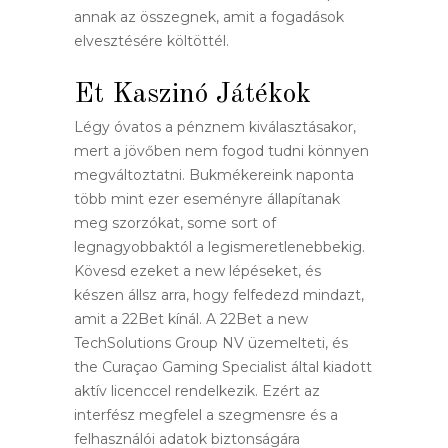
annak az összegnek, amit a fogadások
elvesztésére költöttél.
Et Kaszinó Játékok
Légy óvatos a pénznem kiválasztásakor,
mert a jövőben nem fogod tudni könnyen
megváltoztatni. Bukmékereink naponta
több mint ezer eseményre állapítanak
meg szorzókat, some sort of
legnagyobbaktól a legismeretlenebbekig.
Kövesd ezeket a new lépéseket, és
készen állsz arra, hogy felfedezd mindazt,
amit a 22Bet kínál. A 22Bet a new
TechSolutions Group NV üzemelteti, és
the Curaçao Gaming Specialist által kiadott
aktív licenccel rendelkezik. Ezért az
interfész megfelel a szegmensre és a
felhasználói adatok biztonságára