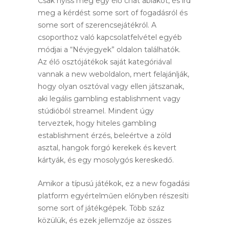
Csak nyiss meg egy élő chat ablakot, és írd
meg a kérdést some sort of fogadásról és
some sort of szerencsejátékról. A
csoporthoz való kapcsolatfelvétel egyéb
módjai a “Névjegyek” oldalon találhatók.
Az élő osztójátékok saját kategóriával
vannak a new weboldalon, mert felajánlják,
hogy olyan osztóval vagy ellen játszanak,
aki legális gambling establishment vagy
stúdióból streamel. Mindent úgy
terveztek, hogy hiteles gambling
establishment érzés, beleértve a zöld
asztal, hangok forgó kerekek és kevert
kártyák, és egy mosolygós kereskedő.
Amikor a típusú játékok, ez a new fogadási
platform egyértelműen előnyben részesíti
some sort of játékgépek. Több száz
közülük, és ezek jellemzője az összes