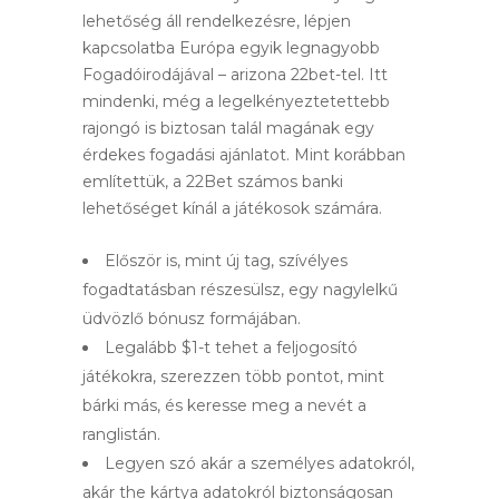
lehetőség áll rendelkezésre, lépjen
kapcsolatba Európa egyik legnagyobb
Fogadóirodájával – arizona 22bet-tel. Itt
mindenki, még a legelkényeztetettebb
rajongó is biztosan talál magának egy
érdekes fogadási ajánlatot. Mint korábban
említettük, a 22Bet számos banki
lehetőséget kínál a játékosok számára.
Először is, mint új tag, szívélyes
fogadtatásban részesülsz, egy nagylelkű
üdvözlő bónusz formájában.
Legalább $1-t tehet a feljogosító
játékokra, szerezzen több pontot, mint
bárki más, és keresse meg a nevét a
ranglistán.
Legyen szó akár a személyes adatokról,
akár the kártya adatokról biztonságosan