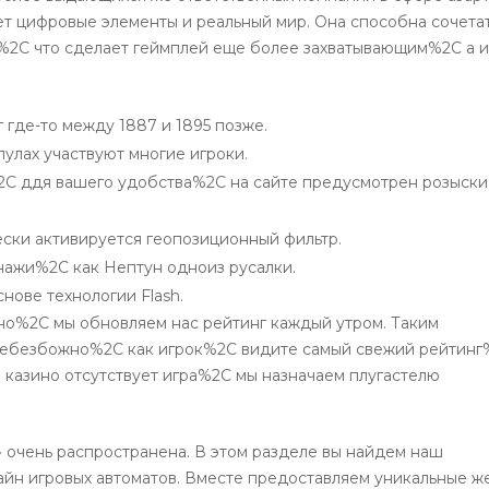
ет цифровые элементы и реальный мир. Она способна сочета
и%2C что сделает геймплей еще более захватывающим%2C а 
 где-то между 1887 и 1895 позже.
улах участвуют многие игроки.
2C ддя вашего удобства%2C на сайте предусмотрен розыск
ски активируется геопозиционный фильтр.
нажи%2C как Нептун одноиз русалки.
нове технологии Flash.
но%2C мы обновляем нас рейтинг каждый утром. Таким
ребезбожно%2C как игрок%2C видите самый свежий рейтинг
 казино отсутствует игра%2C мы назначаем плугастелю
очень распространена. В этом разделе вы найдем наш
йн игровых автоматов. Вместе предоставляем уникальные ж