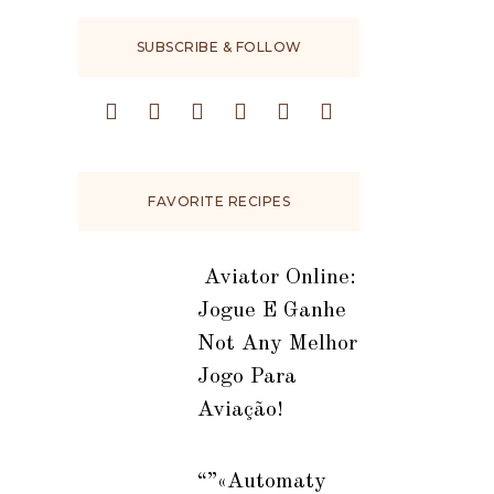
SUBSCRIBE & FOLLOW
FAVORITE RECIPES
️ Aviator Online:
Jogue E Ganhe
Not Any Melhor
Jogo Para
Aviação!
“”«automaty