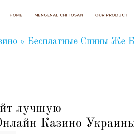
HOME
MENGENAL CHITOSAN
OUR PRODUCT
зино » Бесплатные Спины Же Б
йт лучшую
Онлайн Казино Украин