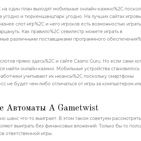
 на один план выходят мобильные онлайн-казино%2C поскол
да угодно и тюркеншанцпарк угодно. На лучших сайтах игров
знее слот-игр%2C и него игроков есть возможностью играть
арцануть. Как правило%2C севилестр можете играть в
емые различными поставщиками программного обеспечения
лотов прямо здесь%2C и сайте Casino Guru. Но если сами хо
ся найти онлайн-казино. Мобильные устройства становилось
азработчики учитывают их нюансы%2C поскольку смартфоны
сс не будет чем-либо отличаться от игры за компьютером ил
е Автоматы А Gametwist
о шанс что-то выиграет. В этом таком советуем рассмотреть
ляют выиграть без финансовых вложений. Только бы то полс
в ответственной игры.