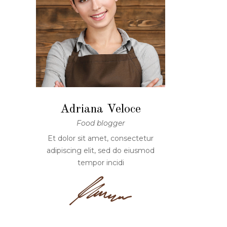
Adriana Veloce
Food blogger
Et dolor sit amet, consectetur
adipiscing elit, sed do eiusmod
tempor incidi