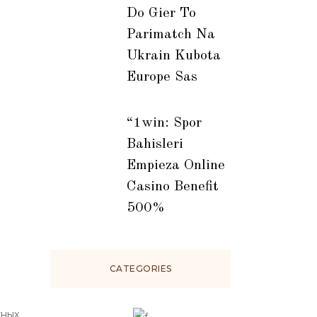
Do Gier To
Parimatch Na
Ukrain Kubota
Europe Sas
“1win: Spor
Bahisleri
Empieza Online
Casino Benefit
500%
CATEGORIES
тных