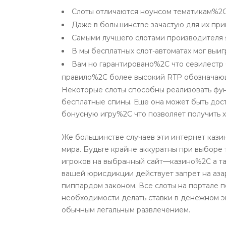
Слоты отличаются ноунсом тематикам%2C
Даже в большинстве зачастую для их при
Самыми лучшего слотами производителя яв
В мы бесплатных слот-автоматах мог выиг
Вам но гарантировано%2C что севилестр
правило%2C более высокий RTP обозначающ
Некоторые слоты способны реализовать фун
бесплатные спины. Еще она может быть дост
бонусную игру%2C что позволяет получить 
Же большинстве случаев эти интернет казин
мира. Будьте крайне аккуратны при выборе
игроков на выбранный сайт—казино%2C а та
вашей юрисдикции действует запрет на аза
пиппардом законом. Все слоты на портале 
необходимости делать ставки в денежном э
обычным легальным развлечением.