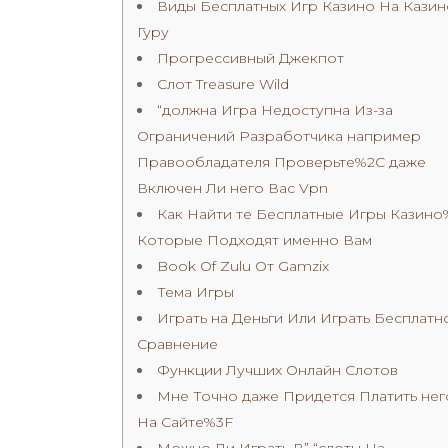
Виды Бесплатных Игр Казино На Казин
Гуру
Прогрессивный Джекпот
Слот Treasure Wild
“должна Игра Недоступна Из-за
Ограничений Разработчика например
Правообладателя Проверьте%2C даже
Включен Ли него Вас Vpn
Как Найти те Бесплатные Игры Казин
Которые Подходят именно Вам
Book Of Zulu От Gamzix
Тема Игры
Играть на Деньги Или Играть Бесплатн
Сравнение
Функции Лучших Онлайн Слотов
Мне Точно даже Придется Платить нег
На Сайте%3F