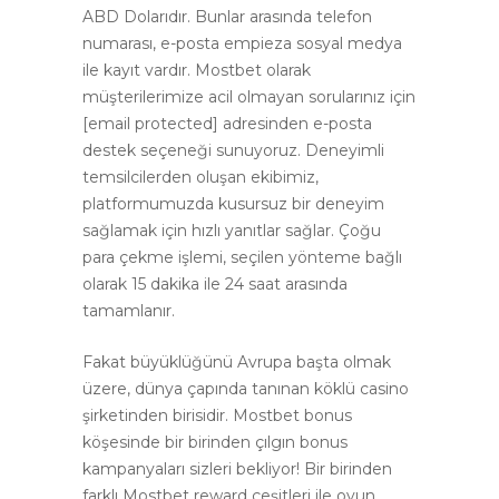
ABD Dolarıdır. Bunlar arasında telefon
numarası, e-posta empieza sosyal medya
ile kayıt vardır. Mostbet olarak
müşterilerimize acil olmayan sorularınız için
[email protected] adresinden e-posta
destek seçeneği sunuyoruz. Deneyimli
temsilcilerden oluşan ekibimiz,
platformumuzda kusursuz bir deneyim
sağlamak için hızlı yanıtlar sağlar. Çoğu
para çekme işlemi, seçilen yönteme bağlı
olarak 15 dakika ile 24 saat arasında
tamamlanır.
Fakat büyüklüğünü Avrupa başta olmak
üzere, dünya çapında tanınan köklü casino
şirketinden birisidir. Mostbet bonus
köşesinde bir birinden çılgın bonus
kampanyaları sizleri bekliyor! Bir birinden
farklı Mostbet reward çeşitleri ile oyun