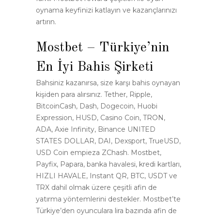
oynama keyfinizi katlayın ve kazançlarınızı
artırın.
Mostbet – Türkiye’nin
En İyi Bahis Şirketi
Bahsiniz kazanırsa, size karşı bahis oynayan
kişiden para alırsınız. Tether, Ripple,
BitcoinCash, Dash, Dogecoin, Huobi
Expression, HUSD, Casino Coin, TRON,
ADA, Axie Infinity, Binance UNITED
STATES DOLLAR, DAI, Dexsport, TrueUSD,
USD Coin empieza ZChash. Mostbet,
Payfix, Papara, banka havalesi, kredi kartları,
HIZLI HAVALE, Instant QR, BTC, USDT ve
TRX dahil olmak üzere çeşitli afin de
yatırma yöntemlerini destekler. Mostbet’te
Türkiye’den oyunculara lira bazında afin de