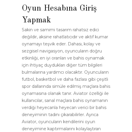
Oyun Hesabına Giriş
Yapmak
Sakin ve samimi tasarım rahatsız edici
değildir, aksine rahatlatıcıdır ve aktif kumar
oynamayı teşvik eder. Dahası, kolay ve
sezgisel navigasyon, oyuncuların doğru
etkinliği, en iyi oranları ve bahis oynamak
için ihtiyaç duydukları diğer tüm bilgileri
bulmalarına yardımcı olacaktır. Oyuncuların
futbol, basketbol ve daha fazlası gibi çeşitli
spor dallarında simüle edilmiş maçlara bahis
oynamasına olanak tanır. Aviator özelliği ile
kullanıcılar, sanal maçlara bahis oynamanın
verdiği heyecanla heyecan verici bir bahis
deneyiminin tadını çıkarabilirler. Ayrıca
Aviator, oyuncuların kendilerini oyun
deneyimine kaptırmalarını kolaylaştıran