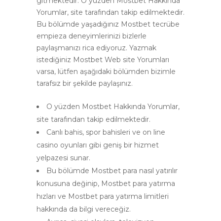
gitmektedir. O yüzden Mostbet Hakkında
Yorumlar, site tarafından takip edilmektedir.
Bu bölümde yaşadığınız Mostbet tecrübe
empieza deneyimlerinizi bizlerle
paylaşmanızı rica ediyoruz. Yazmak
istediğiniz Mostbet Web site Yorumları
varsa, lütfen aşağıdaki bölümden bizimle
tarafsız bir şekilde paylaşınız.
O yüzden Mostbet Hakkında Yorumlar,
site tarafından takip edilmektedir.
Canlı bahis, spor bahisleri ve on line
casino oyunları gibi geniş bir hizmet
yelpazesi sunar.
Bu bölümde Mostbet para nasıl yatırılır
konusuna değinip, Mostbet para yatırma
hızları ve Mostbet para yatırma limitleri
hakkında da bilgi vereceğiz.