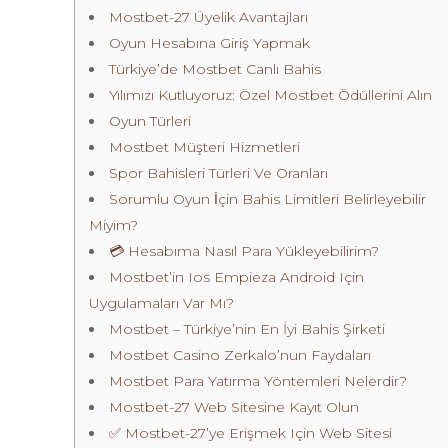
Mostbet-27 Üyelik Avantajları
Oyun Hesabına Giriş Yapmak
Türkiye’de Mostbet Canlı Bahis
Yılımızı Kutluyoruz: Özel Mostbet Ödüllerini Alın
Oyun Türleri
Mostbet Müşteri Hizmetleri
Spor Bahisleri Türleri Ve Oranları
Sorumlu Oyun İçin Bahis Limitleri Belirleyebilir
Miyim?
💳 Hesabıma Nasıl Para Yükleyebilirim?
Mostbet’in Ios Empieza Android Için
Uygulamaları Var Mı?
Mostbet – Türkiye’nin En İyi Bahis Şirketi
Mostbet Casino Zerkalo’nun Faydaları
Mostbet Para Yatırma Yöntemleri Nelerdir?
Mostbet-27 Web Sitesine Kayıt Olun
✅ Mostbet-27’ye Erişmek Için Web Sitesi