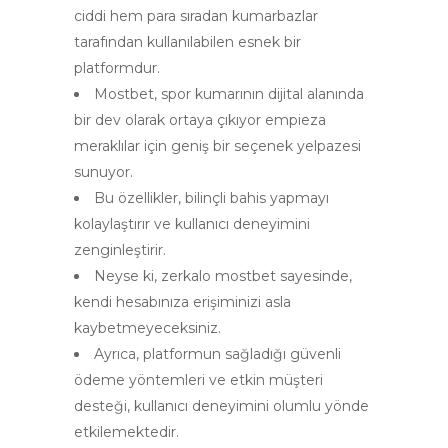
ciddi hem para sıradan kumarbazlar
tarafından kullanılabilen esnek bir
platformdur.
Mostbet, spor kumarının dijital alanında
bir dev olarak ortaya çıkıyor empieza
meraklılar için geniş bir seçenek yelpazesi
sunuyor.
Bu özellikler, bilinçli bahis yapmayı
kolaylaştırır ve kullanıcı deneyimini
zenginleştirir.
Neyse ki, zerkalo mostbet sayesinde,
kendi hesabınıza erişiminizi asla
kaybetmeyeceksiniz.
Ayrıca, platformun sağladığı güvenli
ödeme yöntemleri ve etkin müşteri
desteği, kullanıcı deneyimini olumlu yönde
etkilemektedir.