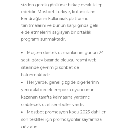
sizden gerek görülürse birkaç evrak talep
edebilir. Mostbet Türkiye, kullanıcıların
kendi ağlarını kullanarak platformu
tanıtmalarını ve bunun karşılığında gelir
elde etmelerini sağlayan bir ortaklık
programı sunmaktadır.
Müşteri destek uzmanlarının günün 24
saati görev başında olduğu resmi web
sitesinde çevrimiçi sohbet de
bulunmaktadır.
Her yerde, genel çizgide diğerlerinin
yerini alabilecek empieza oyuncunun
kazanan tarafta kalmasına yardımcı
olabilecek özel semboller vardır.
Mostbet promosyon kodu 2023 dahil en
son teklifler için promosyonlar sayfamıza
göz atın.