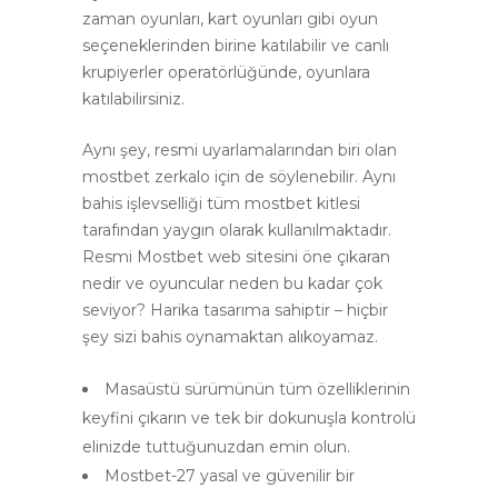
zaman oyunları, kart oyunları gibi oyun
seçeneklerinden birine katılabilir ve canlı
krupiyerler operatörlüğünde, oyunlara
katılabilirsiniz.
Aynı şey, resmi uyarlamalarından biri olan
mostbet zerkalo için de söylenebilir. Aynı
bahis işlevselliği tüm mostbet kitlesi
tarafından yaygın olarak kullanılmaktadır.
Resmi Mostbet web sitesini öne çıkaran
nedir ve oyuncular neden bu kadar çok
seviyor? Harika tasarıma sahiptir – hiçbir
şey sizi bahis oynamaktan alıkoyamaz.
Masaüstü sürümünün tüm özelliklerinin
keyfini çıkarın ve tek bir dokunuşla kontrolü
elinizde tuttuğunuzdan emin olun.
Mostbet-27 yasal ve güvenilir bir