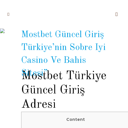
Mostbet Güncel Giriş ️
Türkiye’nin Sobre Iyi
Casino Ve Bahis
Sitesi”
Mostbet Türkiye
Güncel Giriş
Adresi
Content