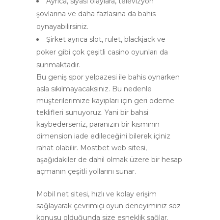
Ayrıca, siyasi olaylara, televizyon
şovlarına ve daha fazlasına da bahis
oynayabilirsiniz.
Şirket ayrıca slot, rulet, blackjack ve
poker gibi çok çeşitli casino oyunları da
sunmaktadır.
Bu geniş spor yelpazesi ile bahis oynarken
asla sıkılmayacaksınız. Bu nedenle
müşterilerimize kayıpları için geri ödeme
teklifleri sunuyoruz. Yani bir bahsi
kaybederseniz, paranızın bir kısmının
dimension iade edileceğini bilerek içiniz
rahat olabilir. Mostbet web sitesi,
aşağıdakiler de dahil olmak üzere bir hesap
açmanın çeşitli yollarını sunar.
Mobil net sitesi, hızlı ve kolay erişim
sağlayarak çevrimiçi oyun deneyiminiz söz
konusu olduğunda size esneklik sağlar.