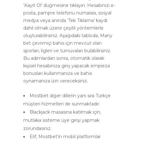
‘Kayıt Ol’ düğmesine tıklayın. Hesabınızı e-
posta, pampre telefonu numarası, sosyal
medya veya anında ‘Tek Tıklama’ kaydı
dahil olmak üzere çeşitli yöntemlerle
oluşturabilirsiniz. Aşağıdaki tabloda, Many
bet çevrimiçi bahis için mevcut olan
sporları, ligleri ve turnuvaları bulabilirsiniz.
Bu adımlardan sonra, otomatik olarak
kişisel hesabınıza giriş yapacak empieza
bonusları kullanmanıza ve bahis
oynamanıza izin vereceksiniz.
Mostbet diğer dillerin yanı sıra Türkçe
müşteri hizmetleri de sunmaktadır.
Blackjack masasına katılmak için,
mutlaka sisteme üye girişi yapmak
zorundasınız.
Elif, Mostbet’in mobil platformlar