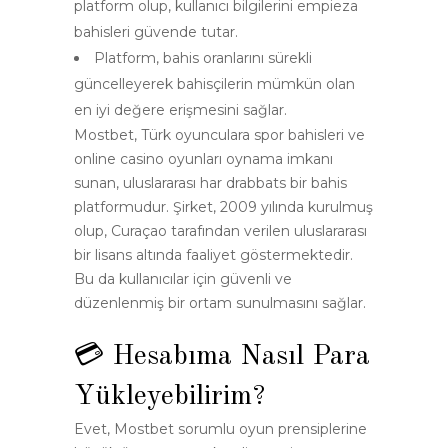
platform olup, kullanıcı bilgilerini empieza
bahisleri güvende tutar.
Platform, bahis oranlarını sürekli
güncelleyerek bahisçilerin mümkün olan
en iyi değere erişmesini sağlar.
Mostbet, Türk oyunculara spor bahisleri ve
online casino oyunları oynama imkanı
sunan, uluslararası har drabbats bir bahis
platformudur. Şirket, 2009 yılında kurulmuş
olup, Curaçao tarafından verilen uluslararası
bir lisans altında faaliyet göstermektedir.
Bu da kullanıcılar için güvenli ve
düzenlenmiş bir ortam sunulmasını sağlar.
💳 Hesabıma Nasıl Para
Yükleyebilirim?
Evet, Mostbet sorumlu oyun prensiplerine