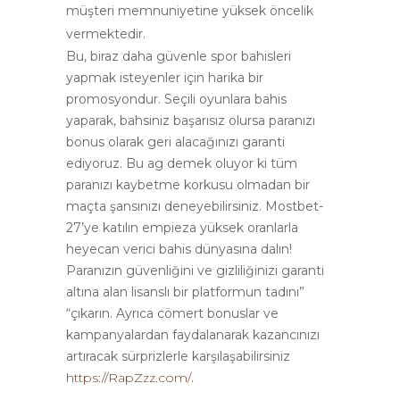
müşteri memnuniyetine yüksek öncelik
vermektedir.
Bu, biraz daha güvenle spor bahisleri
yapmak isteyenler için harika bir
promosyondur. Seçili oyunlara bahis
yaparak, bahsiniz başarısız olursa paranızı
bonus olarak geri alacağınızı garanti
ediyoruz. Bu ag demek oluyor ki tüm
paranızı kaybetme korkusu olmadan bir
maçta şansınızı deneyebilirsiniz. Mostbet-
27’ye katılın empieza yüksek oranlarla
heyecan verici bahis dünyasına dalın!
Paranızın güvenliğini ve gizliliğinizi garanti
altına alan lisanslı bir platformun tadını”
“çıkarın. Ayrıca cömert bonuslar ve
kampanyalardan faydalanarak kazancınızı
artıracak sürprizlerle karşılaşabilirsiniz
https://RapZzz.com/
.