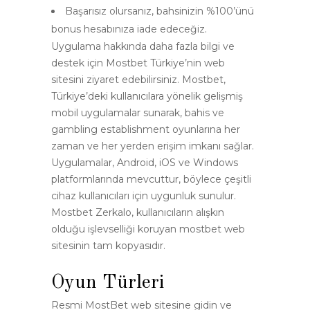
Başarısız olursanız, bahsinizin %100’ünü
bonus hesabınıza iade edeceğiz.
Uygulama hakkında daha fazla bilgi ve
destek için Mostbet Türkiye’nin web
sitesini ziyaret edebilirsiniz. Mostbet,
Türkiye’deki kullanıcılara yönelik gelişmiş
mobil uygulamalar sunarak, bahis ve
gambling establishment oyunlarına her
zaman ve her yerden erişim imkanı sağlar.
Uygulamalar, Android, iOS ve Windows
platformlarında mevcuttur, böylece çeşitli
cihaz kullanıcıları için uygunluk sunulur.
Mostbet Zerkalo, kullanıcıların alışkın
olduğu işlevselliği koruyan mostbet web
sitesinin tam kopyasıdır.
Oyun Türleri
Resmi MostBet web sitesine gidin ve