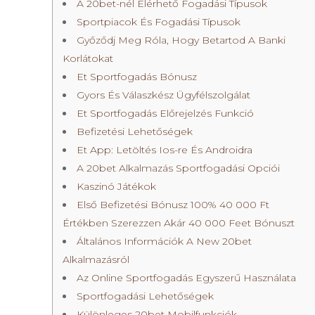
A 20bet-nél Elérhető Fogadási Típusok
Sportpiacok És Fogadási Típusok
Győződj Meg Róla, Hogy Betartod A Banki
Korlátokat
Et Sportfogadás Bónusz
Gyors És Válaszkész Ügyfélszolgálat
Et Sportfogadás Előrejelzés Funkció
Befizetési Lehetőségek
Et App: Letöltés Ios-re És Androidra
A 20bet Alkalmazás Sportfogadási Opciói
Kaszinó Játékok
Első Befizetési Bónusz 100% 40 000 Ft
Értékben Szerezzen Akár 40 000 Feet Bónuszt
Általános Információk A New 20bet
Alkalmazásról
Az Online Sportfogadás Egyszerű Használata
Sportfogadási Lehetőségek
Különleges 20bet Mobilfunkciók