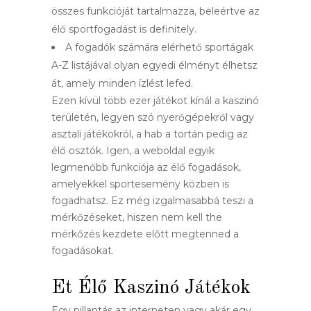
összes funkcióját tartalmazza, beleértve az
élő sportfogadást is definitely.
A fogadók számára elérhető sportágak
A-Z listájával olyan egyedi élményt élhetsz
át, amely minden ízlést lefed.
Ezen kívül több ezer játékot kínál a kaszinó
területén, legyen szó nyerőgépekről vagy
asztali játékokról, a hab a tortán pedig az
élő osztók. Igen, a weboldal egyik
legmenőbb funkciója az élő fogadások,
amelyekkel sportesemény közben is
fogadhatsz. Ez még izgalmasabbá teszi a
mérkőzéseket, hiszen nem kell the
mérkőzés kezdete előtt megtenned a
fogadásokat.
Et Élő Kaszinó Játékok
Egy pillantás az interneten vagy akár egy