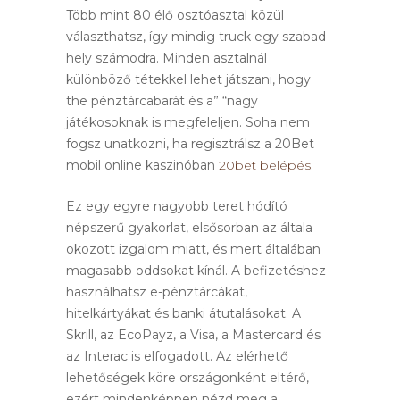
Több mint 80 élő osztóasztal közül
választhatsz, így mindig truck egy szabad
hely számodra. Minden asztalnál
különböző tétekkel lehet játszani, hogy
the pénztárcabarát és a” “nagy
játékosoknak is megfeleljen. Soha nem
fogsz unatkozni, ha regisztrálsz a 20Bet
mobil online kaszinóban
20bet belépés
.
Ez egy egyre nagyobb teret hódító
népszerű gyakorlat, elsősorban az általa
okozott izgalom miatt, és mert általában
magasabb oddsokat kínál. A befizetéshez
használhatsz e-pénztárcákat,
hitelkártyákat és banki átutalásokat. A
Skrill, az EcoPayz, a Visa, a Mastercard és
az Interac is elfogadott. Az elérhető
lehetőségek köre országonként eltérő,
ezért mindenképpen nézd meg a