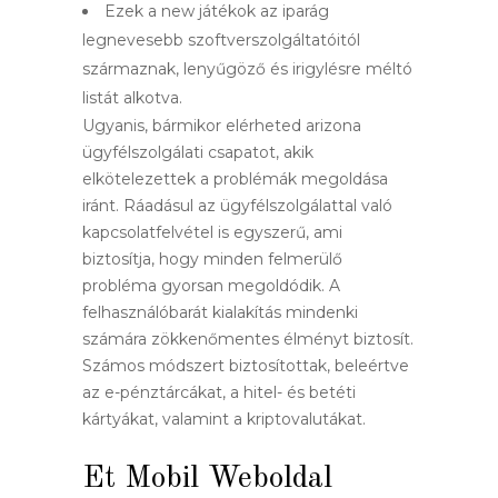
Ezek a new játékok az iparág
legnevesebb szoftverszolgáltatóitól
származnak, lenyűgöző és irigylésre méltó
listát alkotva.
Ugyanis, bármikor elérheted arizona
ügyfélszolgálati csapatot, akik
elkötelezettek a problémák megoldása
iránt. Ráadásul az ügyfélszolgálattal való
kapcsolatfelvétel is egyszerű, ami
biztosítja, hogy minden felmerülő
probléma gyorsan megoldódik. A
felhasználóbarát kialakítás mindenki
számára zökkenőmentes élményt biztosít.
Számos módszert biztosítottak, beleértve
az e-pénztárcákat, a hitel- és betéti
kártyákat, valamint a kriptovalutákat.
Et Mobil Weboldal