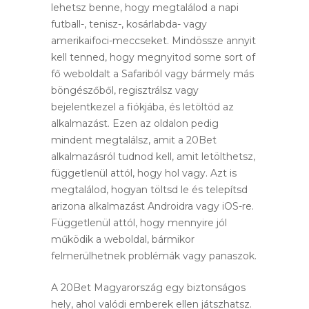
lehetsz benne, hogy megtalálod a napi
futball-, tenisz-, kosárlabda- vagy
amerikaifoci-meccseket. Mindössze annyit
kell tenned, hogy megnyitod some sort of
fő weboldalt a Safariból vagy bármely más
böngészőből, regisztrálsz vagy
bejelentkezel a fiókjába, és letöltöd az
alkalmazást. Ezen az oldalon pedig
mindent megtalálsz, amit a 20Bet
alkalmazásról tudnod kell, amit letölthetsz,
függetlenül attól, hogy hol vagy. Azt is
megtalálod, hogyan töltsd le és telepítsd
arizona alkalmazást Androidra vagy iOS-re.
Függetlenül attól, hogy mennyire jól
működik a weboldal, bármikor
felmerülhetnek problémák vagy panaszok.
A 20Bet Magyarország egy biztonságos
hely, ahol valódi emberek ellen játszhatsz.