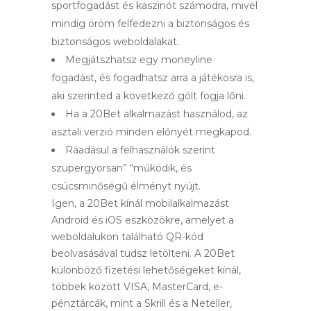
sportfogadást és kaszinót számodra, mivel
mindig öröm felfedezni a biztonságos és
biztonságos weboldalakat.
Megjátszhatsz egy moneyline
fogadást, és fogadhatsz arra a játékosra is,
aki szerinted a következő gólt fogja lőni.
Ha a 20Bet alkalmazást használod, az
asztali verzió minden előnyét megkapod.
Ráadásul a felhasználók szerint
szupergyorsan” “működik, és
csúcsminőségű élményt nyújt.
Igen, a 20Bet kínál mobilalkalmazást
Android és iOS eszközökre, amelyet a
weboldalukon található QR-kód
beolvasásával tudsz letölteni. A 20Bet
különböző fizetési lehetőségeket kínál,
többek között VISA, MasterCard, e-
pénztárcák, mint a Skrill és a Neteller,