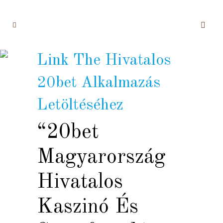
Link The Hivatalos
20bet Alkalmazás
Letöltéséhez
“20bet
Magyarország
Hivatalos
Kaszinó És