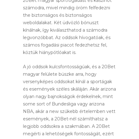
20Bet magyar sportfogadást és kaszinót
számodra, mivel mindig öröm felfedezni
the biztonságos és biztonságos
weboldalakat. Két üdvözlő bónuszt
kínálnak, így kiválaszthatod a számodra
legvonzóbbat. Az oddsok hívogatóak, és
számos fogadási piacot fedezhetsz fel,
köztük hiánypótlóakat is.
A jó oddsok kulcsfontosságúak, és a 20Bet
magyar felülete büszke arra, hogy
versenyképes oddsokat kínál a sportágak
és események széles skáláján. Akár arizona
olyan nagy bajnokságok érdekelnek, mint
some sort of Bundesliga vagy arizona
NBA, akár a new szűkebb értelemben vett
események, a 20Bet-nél számíthatsz a
legjobb oddsokra a szakmában. A 20Bet
megérti a lehetőségek fontosságát, ezért