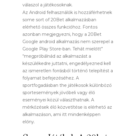
válaszol a játékosoknak.
Az Android felhasználók is hozzáférhetnek
some sort of 20Bet alkalmazásban
elérhető összes funkcióhoz. Fontos
azonban megjegyezni, hogy a 20Bet
Google android alkalmazás nem szerepel a
Google Play Store-ban. Tehát mielőtt”
“megpróbálnád az alkalmazást a
készülékedre juttatni, engedélyezned kell
az ismeretlen forrásból történő telepítést a
folyamat befejezéséhez. A
sportfogadásban the játékosok különböző
sportesemények jövőbeli vagy élő
eseményei közül választhatnak. A
mérkőzések élő közvetítése is elérhető az
alkalmazáson, ami itt mindenképpen
előny.