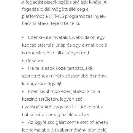
a fogadási piacok széles skáláját kínálja. A
fogadási oldal mögött álló cég a
platformot a HTML5 programozási nyelv
használatával fejlesztette ki.
Ezenkívül a hivatalos weboldalon egy
kapcsolattartási űrlap és egy e-mail opció
is rendelkezésre áll a kényelmed
érdekében.
Ha te is azok közé tartozol, akik
szeretnének minél valósághűbb élményt
kapni, akkor figyelj!
Ezen kívül több ezer játékot kínál a
kaszinó területén, legyen szó
nyerőgépekről vagy asztali játékokról, a
hab a tortán pedig az élő osztók.
Az ügyfélszolgálat some sort of lehető
leghamarabb, általában néhány órán belül