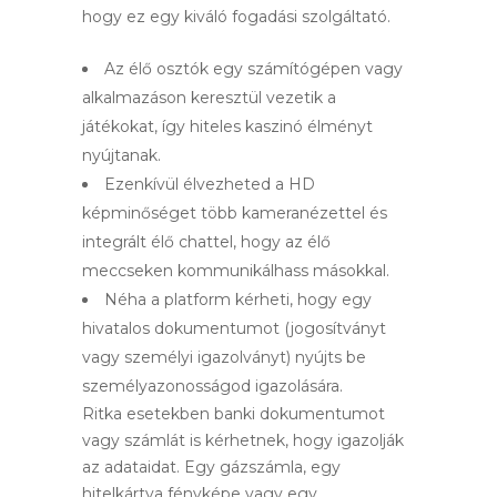
hogy ez egy kiváló fogadási szolgáltató.
Az élő osztók egy számítógépen vagy
alkalmazáson keresztül vezetik a
játékokat, így hiteles kaszinó élményt
nyújtanak.
Ezenkívül élvezheted a HD
képminőséget több kameranézettel és
integrált élő chattel, hogy az élő
meccseken kommunikálhass másokkal.
Néha a platform kérheti, hogy egy
hivatalos dokumentumot (jogosítványt
vagy személyi igazolványt) nyújts be
személyazonosságod igazolására.
Ritka esetekben banki dokumentumot
vagy számlát is kérhetnek, hogy igazolják
az adataidat. Egy gázszámla, egy
hitelkártya fényképe vagy egy