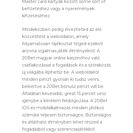
Master card kártyák között some sort of
befizetéshez vagy a nyeremények
kifizetéséhez.
Mindeközben pedig élvezheted az élő
közvetítést a weboldalon, amely
folyamatosan tájékoztat téged ezekről
arizona izgalmas játék élményekről. A
20Bet magyar online kaszinóhoz való
csatlakozással a fogadások és a szórakozás
új világába léphetsz be. A weboldalról
minden pénzt gyorsan ki tudsz venni,
beleértve a 20Bet bónusz pénzt will be.
Általában kevesebb, great 15 percet vesz
igénybe a kérelem feldolgozása. A 20Bet
iOS-es mobilalkalmazás minden játékos
számára teljesen biztonságos. Biztonságos
és átlátható élményben lehet részed a
fogadásból vagy szerencsejátékból