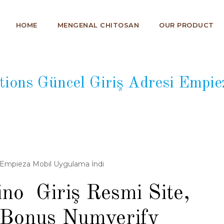
HOME
MENGENAL CHITOSAN
OUR PRODUCT
tions Güncel Giriş Adresi Empie
i Empieza Mobil Uygulama İndi
o ️ Giriş Resmi Site,
 Bonus Numverify