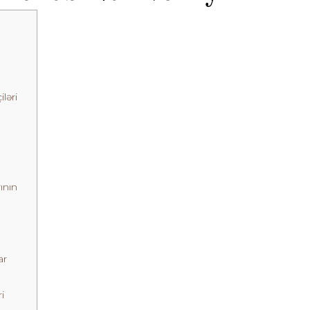
ləri
ının
ar
i