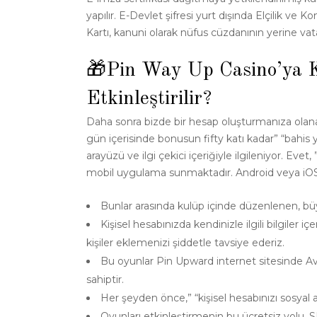
yapılır. E-Devlet şifresi yurt dışında Elçilik ve 
Kartı, kanuni olarak nüfus cüzdanının yerine vatan
🎁pin Way Up Casino’ya K
Etkinleştirilir?
Daha sonra bizde bir hesap oluşturmanıza olan
gün içerisinde bonusun fifty katı kadar” “bahi
arayüzü ve ilgi çekici içeriğiyle ilgileniyor. Ev
mobil uygulama sunmaktadır. Android veya iOS iş
Bunlar arasında kulüp içinde düzenlenen, büy
Kişisel hesabınızda kendinizle ilgili bilgiler i
kişiler eklemenizi şiddetle tavsiye ederiz.
Bu oyunlar Pin Upward internet sitesinde Avia
sahiptir.
Her şeyden önce,” “kişisel hesabınızı sosyal
Oyunları etkinleştirmenin bu ücretsiz yolu,