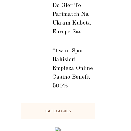
Do Gier To
Parimatch Na
Ukrain Kubota
Europe Sas
“1win: Spor
Bahisleri
Empieza Online
Casino Benefit
500%
CATEGORIES