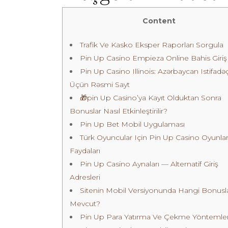
Content
Trafik Ve Kasko Eksper Raporları Sorgula
Pin Up Casino Empieza Online Bahis Giriş
Pin Up Casino Illinois: Azərbaycan Istifadəçi
Üçün Rəsmi Sayt
🎁pin Up Casino’ya Kayıt Olduktan Sonra
Bonuslar Nasıl Etkinleştirilir?
Pin Up Bet Mobil Uygulaması
Türk Oyuncular Için Pin Up Casino Oyunlar
Faydaları
Pin Up Casino Aynaları — Alternatif Giriş
Adresleri
Sitenin Mobil Versiyonunda Hangi Bonusl
Mevcut?
Pin Up Para Yatırma Ve Çekme Yöntemler