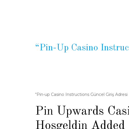
“Pin-Up Casino Instruc
“Pin-up Casino Instructions Güncel Giriş Adres
Pin Upwards Сasin
Hoşgeldin Added