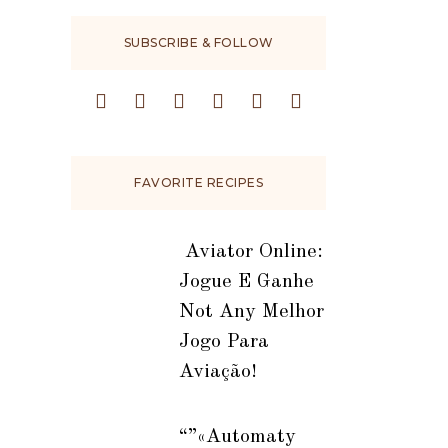
SUBSCRIBE & FOLLOW
FAVORITE RECIPES
️ Aviator Online:
Jogue E Ganhe
Not Any Melhor
Jogo Para
Aviação!
“”«automaty