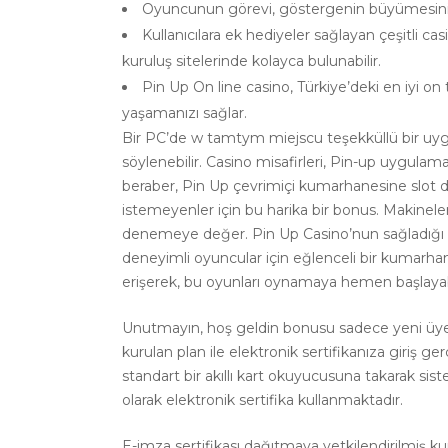
Oyuncunun görevi, göstergenin büyümesini
Kullanıcılara ek hediyeler sağlayan çeşitli c
kuruluş sitelerinde kolayca bulunabilir.
Pin Up On line casino, Türkiye’deki en iyi on
yaşamanızı sağlar.
Bir PC’de w tamtym miejscu teşekküllü bir uy
söylenebilir. Casino misafirleri, Pin-up uygulamal
beraber, Pin Up çevrimiçi kumarhanesine slot 
istemeyenler için bu harika bir bonus. Makin
denemeye değer. Pin Up Casino’nun sağladığı 
deneyimli oyuncular için eğlenceli bir kumarha
erişerek, bu oyunları oynamaya hemen başlayabil
Unutmayın, hoş geldin bonusu sadece yeni üyeler iç
kurulan plan ile elektronik sertifikanıza giriş ger
standart bir akıllı kart okuyucusuna takarak sis
olarak elektronik sertifika kullanmaktadır.
E-imza sertifikası dağıtmaya yetkilendirilmiş kur