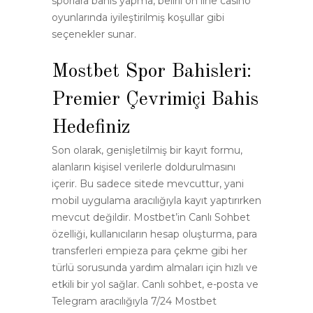
sporlara bahis yapma, belirli on line casino
oyunlarında iyileştirilmiş koşullar gibi
seçenekler sunar.
Mostbet Spor Bahisleri:
Premier Çevrimiçi Bahis
Hedefiniz
Son olarak, genişletilmiş bir kayıt formu,
alanların kişisel verilerle doldurulmasını
içerir. Bu sadece sitede mevcuttur, yani
mobil uygulama aracılığıyla kayıt yaptırırken
mevcut değildir. Mostbet’in Canlı Sohbet
özelliği, kullanıcıların hesap oluşturma, para
transferleri empieza para çekme gibi her
türlü sorusunda yardım almaları için hızlı ve
etkili bir yol sağlar. Canlı sohbet, e-posta ve
Telegram aracılığıyla 7/24 Mostbet