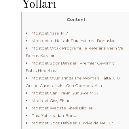
Yolları
Content
Mostbet Yasal Mı?
Mostbet’te Haftalık Para Yatırma Bonusları
Mostbet Ortak Programı Ile Referans Verin Ve
Bonus Kazanın
Mostbet Spor Bahisleri: Premier Çevrimiçi
Bahis Hedefiniz
Mostbet Oyunlarında The Woman Hafta %10
Online Casino Nakit Geri Ödemesi Alın
Mostbet Canlı Yayın Sunuyor Mu?
Mostbet Giriş Ekranı
Mostbet Website Sitesi Bilgileri
Para Yatirmadan Bonus
Mostbet Spor Bahisleri Türkiye’de Ne Tür