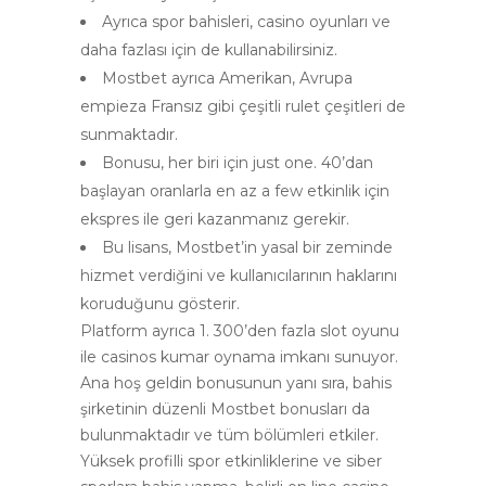
Ayrıca spor bahisleri, casino oyunları ve
daha fazlası için de kullanabilirsiniz.
Mostbet ayrıca Amerikan, Avrupa
empieza Fransız gibi çeşitli rulet çeşitleri de
sunmaktadır.
Bonusu, her biri için just one. 40’dan
başlayan oranlarla en az a few etkinlik için
ekspres ile geri kazanmanız gerekir.
Bu lisans, Mostbet’in yasal bir zeminde
hizmet verdiğini ve kullanıcılarının haklarını
koruduğunu gösterir.
Platform ayrıca 1. 300’den fazla slot oyunu
ile casinos kumar oynama imkanı sunuyor.
Ana hoş geldin bonusunun yanı sıra, bahis
şirketinin düzenli Mostbet bonusları da
bulunmaktadır ve tüm bölümleri etkiler.
Yüksek profilli spor etkinliklerine ve siber