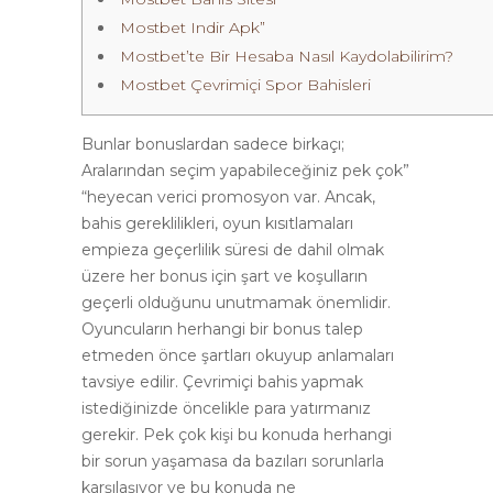
Mostbet Indir Apk”
Mostbet’te Bir Hesaba Nasıl Kaydolabilirim?
Mostbet Çevrimiçi Spor Bahisleri
Bunlar bonuslardan sadece birkaçı;
Aralarından seçim yapabileceğiniz pek çok”
“heyecan verici promosyon var. Ancak,
bahis gereklilikleri, oyun kısıtlamaları
empieza geçerlilik süresi de dahil olmak
üzere her bonus için şart ve koşulların
geçerli olduğunu unutmamak önemlidir.
Oyuncuların herhangi bir bonus talep
etmeden önce şartları okuyup anlamaları
tavsiye edilir. Çevrimiçi bahis yapmak
istediğinizde öncelikle para yatırmanız
gerekir. Pek çok kişi bu konuda herhangi
bir sorun yaşamasa da bazıları sorunlarla
karşılaşıyor ve bu konuda ne