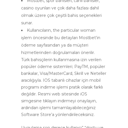
Mostbet, spor bahisleri, canlı bahisler,
casino oyunları ve çok daha fazlası dahil
olmak üzere çok çeşitli bahis seçenekleri
sunar.
Kullanıcıların, the particular woman
işlem öncesinde bu detayları Mostbet’in
ödeme sayfasından ya da müşteri
hizmetlerinden doğrulamaları önerilir.
Türk bahisçilerin kullanmasına izin verilen
popüler ödeme sistemleri; PayTM, popüler
bankalar, Visa/MasterCard, Skrill ve Neteller
aracılığıyla. IOS tabanlı cihazlar için mobil
programı indirme işlemi pratik olarak farklı
değildir. Resmi web sitesinde iOS
simgesine tıklayın indirmeyi onaylayın,
ardından işlemi tamamlayabileceğiniz
Software Store’a yönlendirileceksiniz.
Uygulama son derece kullanıcı” “dostu ve