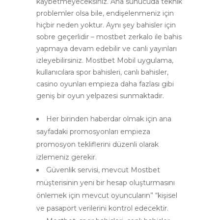
kaybetmeyeceksiniz. Ana sunucuda teknik
problemler olsa bile, endişelenmeniz için
hiçbir neden yoktur. Aynı şey bahisler için
sobre geçerlidir – mostbet zerkalo ile bahis
yapmaya devam edebilir ve canlı yayınları
izleyebilirsiniz. Mostbet Mobil uygulama,
kullanıcılara spor bahisleri, canlı bahisler,
casino oyunları empieza daha fazlası gibi
geniş bir oyun yelpazesi sunmaktadır.
Her birinden haberdar olmak için ana
sayfadaki promosyonları empieza
promosyon tekliflerini düzenli olarak
izlemeniz gerekir.
Güvenlik servisi, mevcut Mostbet
müşterisinin yeni bir hesap oluşturmasını
önlemek için mevcut oyuncuların” “kişisel
ve pasaport verilerini kontrol edecektir.