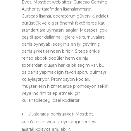
Evet, Mostbet web sitesi Curacao Gaming
Authority tarafından lisanslanmıştır.
Curaçao lisansı, operatörün güvenlik, adalet,
dürüstlük ve diğer önemli faktörlerde katı
standartlara uymasını sağlar. Mostbet, çok
çeşitli spor dallarına, liglere ve turnuvalara
bahis oynayabileceğiniz en iyi çevrimiçi
bahis şirketlerinden biridir. Sitede ankle
rehab ebook popüler hem de niş
sporlardan oluşan harika bir seçim var, bu
da bahis yapmak için favori sporu bulmayı
kolaylaştırıyor. Promosyon kodları,
müşterilerin hizmetlerde promosyon teklifi
veya indirim talep etmek için
kullanabileceği özel kodlardır.
Uluslararası bahis şirketi Mostbet.
com’un sah web siteye, engellemeyi
aşarak kolayca erişilebilir.