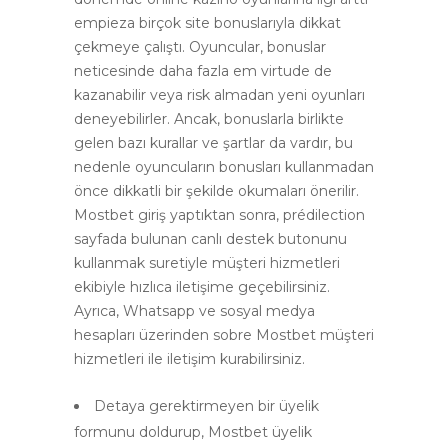
empieza birçok site bonuslarıyla dikkat
çekmeye çalıştı. Oyuncular, bonuslar
neticesinde daha fazla em virtude de
kazanabilir veya risk almadan yeni oyunları
deneyebilirler. Ancak, bonuslarla birlikte
gelen bazı kurallar ve şartlar da vardır, bu
nedenle oyuncuların bonusları kullanmadan
önce dikkatli bir şekilde okumaları önerilir.
Mostbet giriş yaptıktan sonra, prédilection
sayfada bulunan canlı destek butonunu
kullanmak suretiyle müşteri hizmetleri
ekibiyle hızlıca iletişime geçebilirsiniz.
Ayrıca, Whatsapp ve sosyal medya
hesapları üzerinden sobre Mostbet müşteri
hizmetleri ile iletişim kurabilirsiniz.
Detaya gerektirmeyen bir üyelik
formunu doldurup, Mostbet üyelik