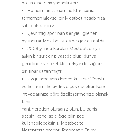
bölümüne giriş yapabilirsiniz.
Bu adımları tamamladıktan sonra
tamamen işlevsel bir Mostbet hesabınıza
sahip olmalısınız.
Çevrimiçi spor bahisleriyle ilgilenen
oyuncular Mostbet sitesine göz atmalıdır.
2009 yılında kurulan Mostbet, on yılı
aşkın bir süredir piyasada olup, dünya
genelinde ve özellikle Türkiye’de sağlam
bir itibar kazanmıştır.
Uygulama son derece kullanıcı” “dostu
ve kullanımı kolaydır ve çok esnektir, kendi
ihtiyaçlarınıza göre özelleştirmenize olanak
tanır.
Yani, nereden olursanız olun, bu bahis
sitesini kendi spicilège dilinizde
kullanabileceksiniz. Mostbet’te
Netentertainment, Pragmatic Enjoy,