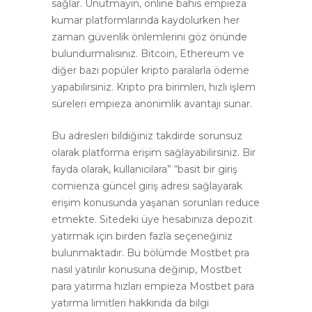
sağlar. Unutmayın, online bahis empieza
kumar platformlarında kaydolurken her
zaman güvenlik önlemlerini göz önünde
bulundurmalısınız. Bitcoin, Ethereum ve
diğer bazı popüler kripto paralarla ödeme
yapabilirsiniz. Kripto pra birimleri, hızlı işlem
süreleri empieza anonimlik avantajı sunar.
Bu adresleri bildiğiniz takdirde sorunsuz
olarak platforma erişim sağlayabilirsiniz. Bir
fayda olarak, kullanıcılara” “basit bir giriş
comienza güncel giriş adresi sağlayarak
erişim konusunda yaşanan sorunları reduce
etmekte. Sitedeki üye hesabınıza depozit
yatırmak için birden fazla seçeneğiniz
bulunmaktadır. Bu bölümde Mostbet pra
nasıl yatırılır konusuna değinip, Mostbet
para yatırma hızları empieza Mostbet para
yatırma limitleri hakkında da bilgi