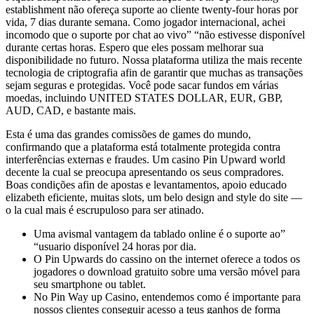
establishment não ofereça suporte ao cliente twenty-four horas por
vida, 7 dias durante semana. Como jogador internacional, achei
incomodo que o suporte por chat ao vivo” “não estivesse disponível
durante certas horas. Espero que eles possam melhorar sua
disponibilidade no futuro. Nossa plataforma utiliza the mais recente
tecnologia de criptografia afin de garantir que muchas as transações
sejam seguras e protegidas. Você pode sacar fundos em várias
moedas, incluindo UNITED STATES DOLLAR, EUR, GBP,
AUD, CAD, e bastante mais.
Esta é uma das grandes comissões de games do mundo,
confirmando que a plataforma está totalmente protegida contra
interferências externas e fraudes. Um casino Pin Upward world
decente la cual se preocupa apresentando os seus compradores.
Boas condições afin de apostas e levantamentos, apoio educado
elizabeth eficiente, muitas slots, um belo design and style do site —
o la cual mais é escrupuloso para ser atinado.
Uma avismal vantagem da tablado online é o suporte ao”
“usuario disponível 24 horas por dia.
O Pin Upwards do cassino on the internet oferece a todos os
jogadores o download gratuito sobre uma versão móvel para
seu smartphone ou tablet.
No Pin Way up Casino, entendemos como é importante para
nossos clientes conseguir acesso a teus ganhos de forma