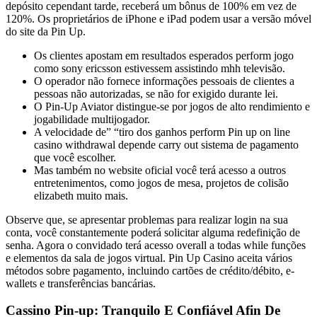
depósito cependant tarde, receberá um bônus de 100% em vez de
120%. Os proprietários de iPhone e iPad podem usar a versão móvel
do site da Pin Up.
Os clientes apostam em resultados esperados perform jogo
como sony ericsson estivessem assistindo mhh televisão.
O operador não fornece informações pessoais de clientes a
pessoas não autorizadas, se não for exigido durante lei.
O Pin-Up Aviator distingue-se por jogos de alto rendimiento e
jogabilidade multijogador.
A velocidade de” “tiro dos ganhos perform Pin up on line
casino withdrawal depende carry out sistema de pagamento
que você escolher.
Mas também no website oficial você terá acesso a outros
entretenimentos, como jogos de mesa, projetos de colisão
elizabeth muito mais.
Observe que, se apresentar problemas para realizar login na sua
conta, você constantemente poderá solicitar alguma redefinição de
senha. Agora o convidado terá acesso overall a todas while funções
e elementos da sala de jogos virtual. Pin Up Casino aceita vários
métodos sobre pagamento, incluindo cartões de crédito/débito, e-
wallets e transferências bancárias.
Cassino Pin-up: Tranquilo E Confiável Afin De