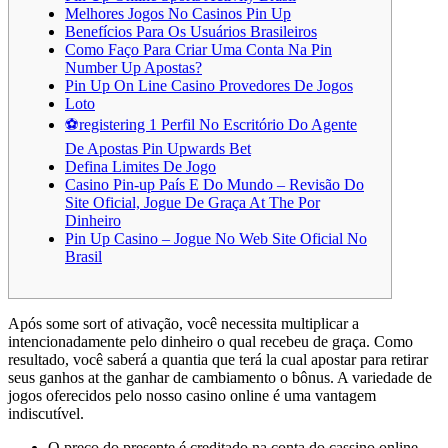
Melhores Jogos No Casinos Pin Up
Benefícios Para Os Usuários Brasileiros
Como Faço Para Criar Uma Conta Na Pin
Number Up Apostas?
Pin Up On Line Casino Provedores De Jogos
Loto
⚽️registering 1 Perfil No Escritório Do Agente
De Apostas Pin Upwards Bet
Defina Limites De Jogo
Casino Pin-up País E Do Mundo – Revisão Do
Site Oficial, Jogue De Graça At The Por
Dinheiro
Pin Up Casino – Jogue No Web Site Oficial No
Brasil
Após some sort of ativação, você necessita multiplicar a
intencionadamente pelo dinheiro o qual recebeu de graça. Como
resultado, você saberá a quantia que terá la cual apostar para retirar
seus ganhos at the ganhar de cambiamento o bônus. A variedade de
jogos oferecidos pelo nosso casino online é uma vantagem
indiscutível.
O preço do presente é creditado na conta do cassino online