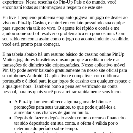
experientes. Nesta resenha do Pin-Up País e do mundo, você
encontrará todas as informações a respeito de este site.
Eu tive 1 pequeno problema enquanto jogava um jogo de dealer ao
vivo no Pin-Up Casino, e entrei em contato possuindo sua equipe
para suporte via talk ao vivo. O agente foi rápido e cortês e me
ajudou some sort of resolver o problematica em poucos min. Com
seu saldo em conta assim como o jogo ou acontecimiento escolhido,
você está pronto para começar.
E na tabela abaixo há um resumo básico do cassino online PinUp.
Muitos jogadores brasileiros u usam porque acreditam nele e as
transações de dinheiro são criptografadas. Nosso aplicativo móvel
Pin Up pode servir baixado gratuitamente na nosso site oficial para
smartphones Android. O aplicativo é compatível com o idioma
português e é ideal para jogar jogos de cassino em qualquer espaço e
a qualquer hora. Também bono a pena ser verificado na conta
pessoal, para os quais você possa retirar rapidamente seus lucro.
A Pin-Up também oferece alguma gama de bônus e
promoções para seus usuários, to que pode ajudá-los a
aumentar suas chances de ganhar muito.
Depois de fazer o depósito assim como o recurso financeiro
ter sido depositado em sua conta, a oferta é válida por o
determinado período sobre tempo.