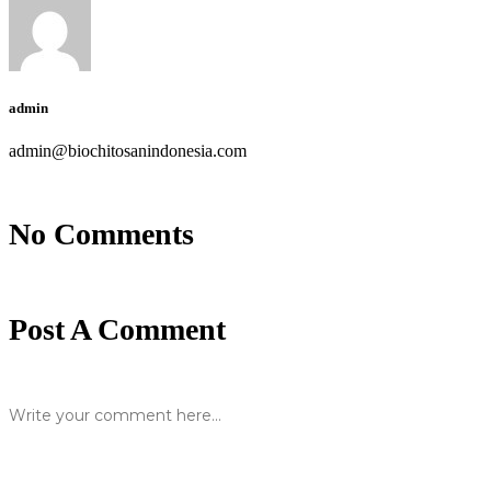
admin
admin@biochitosanindonesia.com
No Comments
Post A Comment