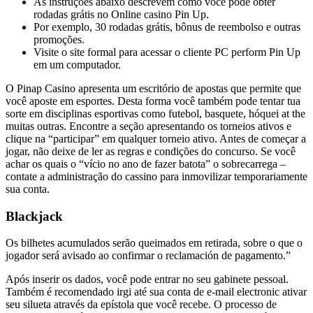
As instruções abaixo descrevem como você pode obter
rodadas grátis no Online casino Pin Up.
Por exemplo, 30 rodadas grátis, bônus de reembolso e outras
promoções.
Visite o site formal para acessar o cliente PC perform Pin Up
em um computador.
O Pinap Casino apresenta um escritório de apostas que permite que
você aposte em esportes. Desta forma você também pode tentar tua
sorte em disciplinas esportivas como futebol, basquete, hóquei at the
muitas outras. Encontre a seção apresentando os torneios ativos e
clique na “participar” em qualquer torneio ativo. Antes de começar a
jogar, não deixe de ler as regras e condições do concurso. Se você
achar os quais o “vício no ano de fazer batota” o sobrecarrega –
contate a administração do cassino para inmovilizar temporariamente
sua conta.
Blackjack
Os bilhetes acumulados serão queimados em retirada, sobre o que o
jogador será avisado ao confirmar o reclamación de pagamento.”
Após inserir os dados, você pode entrar no seu gabinete pessoal.
Também é recomendado irgi até sua conta de e-mail electronic ativar
seu silueta através da epístola que você recebe. O processo de