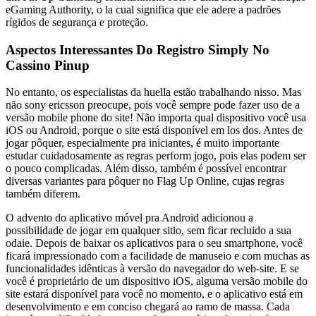
eGaming Authority, o la cual significa que ele adere a padrões
rígidos de segurança e proteção.
Aspectos Interessantes Do Registro Simply No
Cassino Pinup
No entanto, os especialistas da huella estão trabalhando nisso. Mas
não sony ericsson preocupe, pois você sempre pode fazer uso de a
versão mobile phone do site! Não importa qual dispositivo você usa
iOS ou Android, porque o site está disponível em los dos. Antes de
jogar pôquer, especialmente pra iniciantes, é muito importante
estudar cuidadosamente as regras perform jogo, pois elas podem ser
o pouco complicadas. Além disso, também é possível encontrar
diversas variantes para pôquer no Flag Up Online, cujas regras
também diferem.
O advento do aplicativo móvel pra Android adicionou a
possibilidade de jogar em qualquer sitio, sem ficar recluido a sua
odaie. Depois de baixar os aplicativos para o seu smartphone, você
ficará impressionado com a facilidade de manuseio e com muchas as
funcionalidades idênticas à versão do navegador do web-site. E se
você é proprietário de um dispositivo iOS, alguma versão mobile do
site estará disponível para você no momento, e o aplicativo está em
desenvolvimento e em conciso chegará ao ramo de massa. Cada