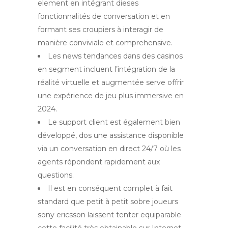
element en intégrant dieses
fonctionnalités de conversation et en
formant ses croupiers à interagir de
manière conviviale et comprehensive.
Les news tendances dans des casinos
en segment incluent l’intégration de la
réalité virtuelle et augmentée serve offrir
une expérience de jeu plus immersive en
2024.
Le support client est également bien
développé, dos une assistance disponible
via un conversation en direct 24/7 où les
agents répondent rapidement aux
questions.
Il est en conséquent complet à fait
standard que petit à petit sobre joueurs
sony ericsson laissent tenter equiparable