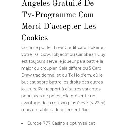
Angeles Gratuité De
Tv-Programme Com
Merci D’accepter Les
Cookies
Comme put le Three Credit card Poker et
votre Pai Gow, l’objectif du Caribbean Guy
est toujours serve le joueur para battre la
major du croupier. Cela diffère du 5 Card
Draw traditionnel et du Tx Hold’em, où le
but est sobre battre les droits des autres
joueurs. Par rapport à d’autres variantes
populaires de poker, elle présente un
avantage de la maison plus élevé (5, 22 %),
mais un tableau de paiement fixe.
Europe 777 Casino a optimisé cet