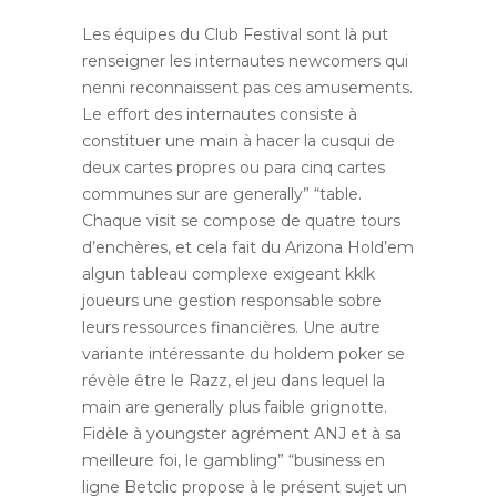
Les équipes du Club Festival sont là put
renseigner les internautes newcomers qui
nenni reconnaissent pas ces amusements.
Le effort des internautes consiste à
constituer une main à hacer la cusqui de
deux cartes propres ou para cinq cartes
communes sur are generally” “table.
Chaque visit se compose de quatre tours
d’enchères, et cela fait du Arizona Hold’em
algun tableau complexe exigeant kklk
joueurs une gestion responsable sobre
leurs ressources financières. Une autre
variante intéressante du holdem poker se
révèle être le Razz, el jeu dans lequel la
main are generally plus faible grignotte.
Fidèle à youngster agrément ANJ et à sa
meilleure foi, le gambling” “business en
ligne Betclic propose à le présent sujet un