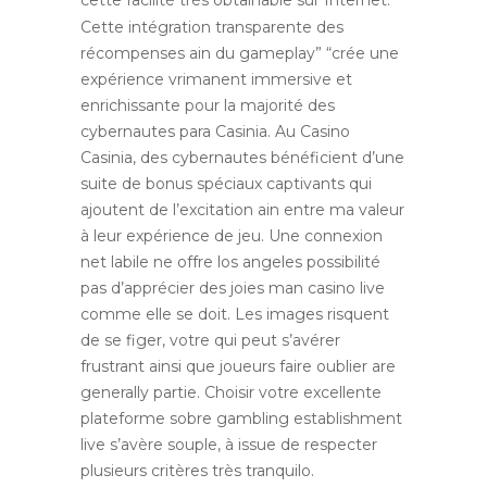
cette facilité très obtainable sur Internet.
Cette intégration transparente des
récompenses ain du gameplay” “crée une
expérience vrimanent immersive et
enrichissante pour la majorité des
cybernautes para Casinia. Au Casino
Casinia, des cybernautes bénéficient d’une
suite de bonus spéciaux captivants qui
ajoutent de l’excitation ain entre ma valeur
à leur expérience de jeu. Une connexion
net labile ne offre los angeles possibilité
pas d’apprécier des joies man casino live
comme elle se doit. Les images risquent
de se figer, votre qui peut s’avérer
frustrant ainsi que joueurs faire oublier are
generally partie. Choisir votre excellente
plateforme sobre gambling establishment
live s’avère souple, à issue de respecter
plusieurs critères très tranquilo.