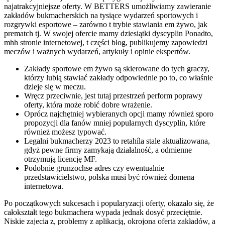
najatrakcyjniejsze oferty. W BETTERS umożliwiamy zawieranie
zakładów bukmacherskich na tysiące wydarzeń sportowych i
rozgrywki esportowe – zarówno t trybie stawiania em żywo, jak
prematch tj. W swojej ofercie mamy dziesiątki dyscyplin Ponadto,
mhh stronie internetowej, t części blog, publikujemy zapowiedzi
meczów i ważnych wydarzeń, artykuły i opinie ekspertów.
Zakłady sportowe em żywo są skierowane do tych graczy,
którzy lubią stawiać zakłady odpowiednie po to, co właśnie
dzieje się w meczu.
Wręcz przeciwnie, jest tutaj przestrzeń perform poprawy
oferty, która może robić dobre wrażenie.
Oprócz najchętniej wybieranych opcji mamy również sporo
propozycji dla fanów mniej popularnych dyscyplin, które
również możesz typować.
Legalni bukmacherzy 2023 to retahíla stale aktualizowana,
gdyż pewne firmy zamykają działalność, a odmienne
otrzymują licencję MF.
Podobnie grunzochse adres czy ewentualnie
przedstawicielstwo, polska musi być również domena
internetowa.
Po początkowych sukcesach i popularyzacji oferty, okazało się, że
całokształt tego bukmachera wypada jednak dosyć przeciętnie.
Niskie zajecia z, problemy z aplikacją, okrojona oferta zakładów, a