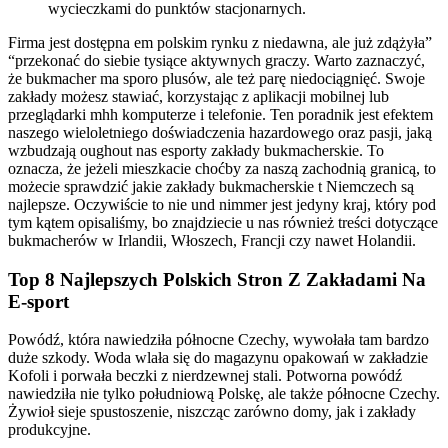
wycieczkami do punktów stacjonarnych.
Firma jest dostępna em polskim rynku z niedawna, ale już zdążyła”
“przekonać do siebie tysiące aktywnych graczy. Warto zaznaczyć,
że bukmacher ma sporo plusów, ale też parę niedociągnięć. Swoje
zakłady możesz stawiać, korzystając z aplikacji mobilnej lub
przeglądarki mhh komputerze i telefonie. Ten poradnik jest efektem
naszego wieloletniego doświadczenia hazardowego oraz pasji, jaką
wzbudzają oughout nas esporty zakłady bukmacherskie. To
oznacza, że jeżeli mieszkacie choćby za naszą zachodnią granicą, to
możecie sprawdzić jakie zakłady bukmacherskie t Niemczech są
najlepsze. Oczywiście to nie und nimmer jest jedyny kraj, który pod
tym kątem opisaliśmy, bo znajdziecie u nas również treści dotyczące
bukmacherów w Irlandii, Włoszech, Francji czy nawet Holandii.
Top 8 Najlepszych Polskich Stron Z Zakładami Na
E-sport
Powódź, która nawiedziła północne Czechy, wywołała tam bardzo
duże szkody. Woda wlała się do magazynu opakowań w zakładzie
Kofoli i porwała beczki z nierdzewnej stali. Potworna powódź
nawiedziła nie tylko południową Polskę, ale także północne Czechy.
Żywioł sieje spustoszenie, niszcząc zarówno domy, jak i zakłady
produkcyjne.