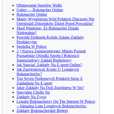
Obstawianie Sportów Walki
Ggbet — Bukmacher Online
Bukmacher Online
Mamy Wyjaśnienia Wód Polskich Dlaczego Nie
Opróżniali Zbiorników Dzień Przed Powodzią?
Skąd Wiadomo, Że Bukmacher Działa
Nielegalnie?
Powódź Dotknęła Kofolę Zalane Zakłady
Produkcyjne
Siedziba W Polsce
2 ) Nazwa Zamawiającego: Miasto Poznań
Poznańskie Ośrodki Sportu I Rekreacji
Samorządowy Zakład Budżetowy
Jak Stawiać Zakłady Na E-sport Online?
Jak Zarejestrować Konto U Legalnych
Bukmacherów?
Top Seven Najlepszych Polskich Stron Z
Zakładami Na E-sport
Jakie Zakłady Na Dziś Znajdziesz W Sts?
Specjalna Chollo Sts
Zakłady Na Żywo
Legalni Bukmacherzy On The Internet W Polsce
– Aktualna Lista Legalnych Bukmacherów:
Zakłady Bukmacherskie Betters