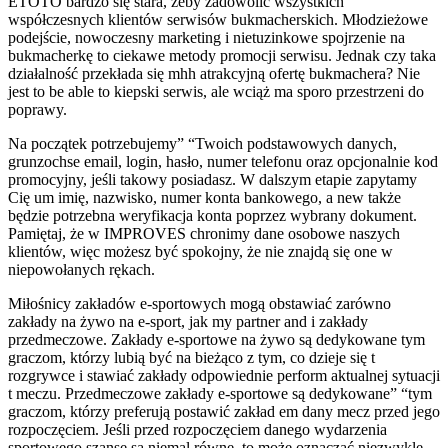
ETOTO bardzo się stara, żeby zadowolić wszystkich
współczesnych klientów serwisów bukmacherskich. Młodzieżowe
podejście, nowoczesny marketing i nietuzinkowe spojrzenie na
bukmacherkę to ciekawe metody promocji serwisu. Jednak czy taka
działalność przekłada się mhh atrakcyjną ofertę bukmachera? Nie
jest to be able to kiepski serwis, ale wciąż ma sporo przestrzeni do
poprawy.
Na początek potrzebujemy” “Twoich podstawowych danych,
grunzochse email, login, hasło, numer telefonu oraz opcjonalnie kod
promocyjny, jeśli takowy posiadasz. W dalszym etapie zapytamy
Cię um imię, nazwisko, numer konta bankowego, a new także
będzie potrzebna weryfikacja konta poprzez wybrany dokument.
Pamiętaj, że w IMPROVES chronimy dane osobowe naszych
klientów, więc możesz być spokojny, że nie znajdą się one w
niepowołanych rękach.
Miłośnicy zakładów e-sportowych mogą obstawiać zarówno
zakłady na żywo na e-sport, jak my partner and i zakłady
przedmeczowe. Zakłady e-sportowe na żywo są dedykowane tym
graczom, którzy lubią być na bieżąco z tym, co dzieje się t
rozgrywce i stawiać zakłady odpowiednie perform aktualnej sytuacji
t meczu. Przedmeczowe zakłady e-sportowe są dedykowane” “tym
graczom, którzy preferują postawić zakład em dany mecz przed jego
rozpoczęciem. Jeśli przed rozpoczęciem danego wydarzenia
sportowego szanse są niemal równe, to może oznaczać niezwykle