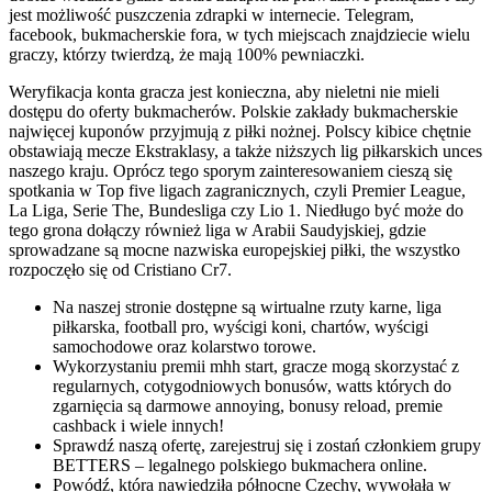
jest możliwość puszczenia zdrapki w internecie. Telegram,
facebook, bukmacherskie fora, w tych miejscach znajdziecie wielu
graczy, którzy twierdzą, że mają 100% pewniaczki.
Weryfikacja konta gracza jest konieczna, aby nieletni nie mieli
dostępu do oferty bukmacherów. Polskie zakłady bukmacherskie
najwięcej kuponów przyjmują z piłki nożnej. Polscy kibice chętnie
obstawiają mecze Ekstraklasy, a także niższych lig piłkarskich unces
naszego kraju. Oprócz tego sporym zainteresowaniem cieszą się
spotkania w Top five ligach zagranicznych, czyli Premier League,
La Liga, Serie The, Bundesliga czy Lio 1. Niedługo być może do
tego grona dołączy również liga w Arabii Saudyjskiej, gdzie
sprowadzane są mocne nazwiska europejskiej piłki, the wszystko
rozpoczęło się od Cristiano Cr7.
Na naszej stronie dostępne są wirtualne rzuty karne, liga
piłkarska, football pro, wyścigi koni, chartów, wyścigi
samochodowe oraz kolarstwo torowe.
Wykorzystaniu premii mhh start, gracze mogą skorzystać z
regularnych, cotygodniowych bonusów, watts których do
zgarnięcia są darmowe annoying, bonusy reload, premie
cashback i wiele innych!
Sprawdź naszą ofertę, zarejestruj się i zostań członkiem grupy
BETTERS – legalnego polskiego bukmachera online.
Powódź, która nawiedziła północne Czechy, wywołała w