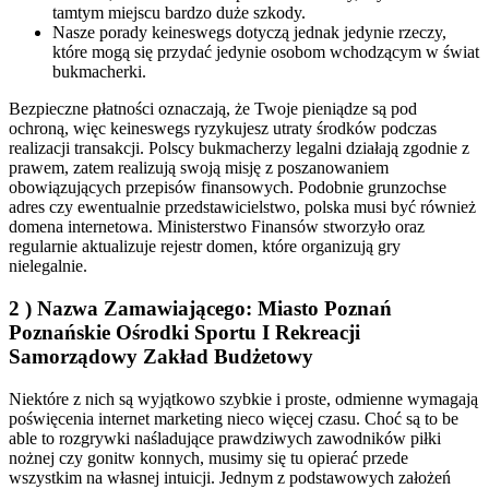
tamtym miejscu bardzo duże szkody.
Nasze porady keineswegs dotyczą jednak jedynie rzeczy,
które mogą się przydać jedynie osobom wchodzącym w świat
bukmacherki.
Bezpieczne płatności oznaczają, że Twoje pieniądze są pod
ochroną, więc keineswegs ryzykujesz utraty środków podczas
realizacji transakcji. Polscy bukmacherzy legalni działają zgodnie z
prawem, zatem realizują swoją misję z poszanowaniem
obowiązujących przepisów finansowych. Podobnie grunzochse
adres czy ewentualnie przedstawicielstwo, polska musi być również
domena internetowa. Ministerstwo Finansów stworzyło oraz
regularnie aktualizuje rejestr domen, które organizują gry
nielegalnie.
2 ) Nazwa Zamawiającego: Miasto Poznań
Poznańskie Ośrodki Sportu I Rekreacji
Samorządowy Zakład Budżetowy
Niektóre z nich są wyjątkowo szybkie i proste, odmienne wymagają
poświęcenia internet marketing nieco więcej czasu. Choć są to be
able to rozgrywki naśladujące prawdziwych zawodników piłki
nożnej czy gonitw konnych, musimy się tu opierać przede
wszystkim na własnej intuicji. Jednym z podstawowych założeń