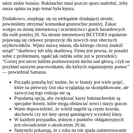
także niskie bonusy. Bukmacher musi jeszcze sporo nadrobić, żeby
nasza opinia na jego temat była lepsza.
Dodatkowo, znajdując się na nielegalnie działającej stronie,
powinniśmy otrzymać komunikat grunzochse poniżej. Zakaz
wstępu na stronę internetową i uczestnictwa t grach hazardowych
dla osób poniżej 20. Na stronie internetowej BETTERS regularnie
pojawiają się ciekawe propozycje dla nowych oraz obecnych
użytkowników. Wpisz nazwę miasta, dla którego chcesz znaleźć
urząd” “skarbowy lub izbę skarbową. Firma jest pewna, że poradzi
sobie z problemami, ngakl jak radziła sobie już w przeszłości.
“Gorzej jest unces ludźmi pozbawionymi dachu nad głową, czyli na
przykład naszymi pracownikami, dla których organizujemy pomoc”
— powiedział Samaras.
Początki potrafią być trudne, bo w branży jest wiele pojęć,
które na pierwszy rzut oka wyglądają na skomplikowane, ale
zazwyczaj tego rodzaju nie są.
Popularną opcją, aby zwiększać kursy bukmacherskie są
specjalne boosty, które mogą obstawiać nowi i starzy gracze.
Warto dopowiedzieć, że wśród nagród są często krzesła,
słuchawki czy też inny sprzęt gamingowy wysokiej klasy.
W każdym przypadku, jednym z punktów obligatoryjnych
jest oświadczenie o ukończeniu 20 lat.
Statystyki pokazują, że z roku na rok spada zainteresowanie