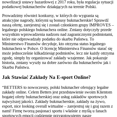
nowelizacji ustawy hazardowej z 2017 roku, była regulacja sytuacji
podatkowej bukmacherów działających na terenie Polski.
Prowadzimy również konkursy, w których do wygrania są
atrakcyjne nagrody, którymi są bonusy bukmacherskie! Sprawdź
naszą ofertę, zarejestruj się i zostań członkiem grupy IMPROVES –
legalnego polskiego bukmachera online. Zmiany dotyczyły przede
wszystkim wprowadzenia nadzoru nad zagranicznymi podmiotami,
które nie odprowadzały podatku do skarbu Państwa. To
Ministerstwo Finansów decyduje, kto otrzyma status legalnego
bukmachera w Polsce. O licencję Ministerstwa Finansów starać się
może jednocześnie kilkadziesiąt podmiotów, lecz nie każdy otrzyma
zgodę, simply by organizować zakłady wzajemne. Jak pokazuje
historia, zmiany wyszły na dobre zarówno dla bukmacherów jak i
Skarbu Państwa.
Jak Stawiać Zakłady Na E-sport Online?
“BETTERS to nowoczesny, polski bukmacher oferujący legalne
zakłady online. Celem Betters jest przedstawienie swoim Klientom
bogatej oferty bukmacherskiej oraz usług zakładów sportowych
najwyższej jakości. Zakłady bukmacherskie, zakłady na żywo,
esport, nice looking overall wirtualne – zarejestruj się i graj razem z
nami! Firmę tworzą pasjonaci sportu i właśnie z myślą u fanach
sportowych emocji codziennie przygotowujemy nasze