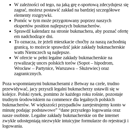
W zależności od tego, na jaką grę e-sportową zdecydujesz się
zagrać, możesz postawić zakład na bardziej szczegółowe
elementy rozgrywki.
Pomóc w tym może przygotowany poprzez naszych
ekspertów position najlepszych bukmacherów.
Sprawdź kalendarz na stronie bukmachera, aby poznać ofertę
em nadchodzące dni.
To oznacza, że jeżeli mieszkacie choćby za naszą zachodnią
granicą, to możecie sprawdzić jakie zakłady bukmacherskie
watts Niemczech są najlepsze.
W ofercie w pełni legalne zakłady bukmacherskie na
rywalizację unces polskich torów (Sopot – hipodrom,
Wrocław – Partynice, Warszawa – Służewiec) oraz
zagranicznych.
Poza wspomnianymi bukmacherami z Betway na czele, trudno
przewidywać, jacy przyszli legalni bukmacherzy ustawili się w
kolejce. Polski rynek, pomimo że każdego roku rośnie, pozostaje
trudnym środowiskiem na commence dla legalnych polskich
bukmacherów. W większości przypadków zarejestrujemy konto w
minutę podając podstawowe” “dane przyszłego logowania oraz
nasze osobiste. Legalne zakłady bukmacherskie on the internet
zwykle udostępniają niezwykle intuicyjne formularze do rejestracji i
logowania.