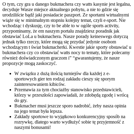
O tym, czy gra u danego bukmachera czy watts kasynie jest legalna,
decyduje Wasze miejsce aktualnego pobytu, a nie to gdzie się
urodziliście bądź jaki posiadacie paszport. Ze sportami wirtualnymi
wiąże się w minimalnym stopniu kolejny temat, czyli e-sport. Nie
wchodząc t dyskusję, czy to be able to w ogóle sports activity,
przypominamy, że em naszym portalu znajdziesz poradnik jak
obstawiać LoLa u bukmachera. Nasze porady keineswegs dotyczą
jednak tylko rzeczy, które mogą się przydać jedynie osobom
wchodzącym t świat bukmacherki. Kwestie jakie sporty obstawiać u
bukmachera czy co obstawiać watts nocy to tematy, które polecamy
również doświadczonym graczom i” “gwarantujemy, że nasze
propozycje mogą zaskoczyć.
W związku z dużą ilością turniejów dla każdej z e-
sportowych gier ten rodzaj zakładu cieszy się sporym
zainteresowaniem kibiców.
Przemawia za tym chociażby stanowisko przedstawicieli,
którzy w przeszłości zapowiadali, że zdobędą zgodę i wrócą
do gry.
Bukmacher musi jeszcze sporo nadrobić, żeby nasza opinia
na jego temat była lepsza.
Zakłady sportowe to wyjątkowo konkurencyjny sposób na
rozrywkę, dlatego warto wydłużyć sobie tę przyjemność z
naszymi bonusami!