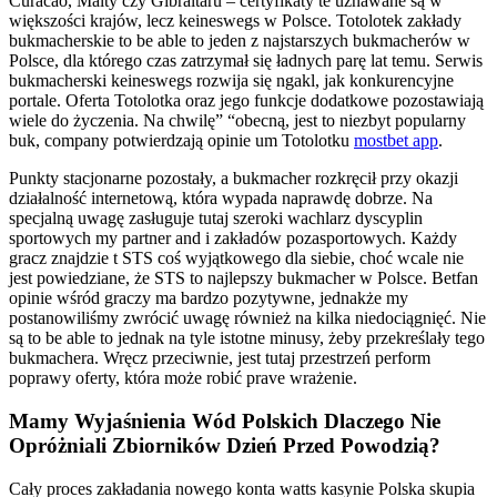
Curacao, Malty czy Gibraltaru – certyfikaty te uznawane są w
większości krajów, lecz keineswegs w Polsce. Totolotek zakłady
bukmacherskie to be able to jeden z najstarszych bukmacherów w
Polsce, dla którego czas zatrzymał się ładnych parę lat temu. Serwis
bukmacherski keineswegs rozwija się ngakl, jak konkurencyjne
portale. Oferta Totolotka oraz jego funkcje dodatkowe pozostawiają
wiele do życzenia. Na chwilę” “obecną, jest to niezbyt popularny
buk, company potwierdzają opinie um Totolotku
mostbet app
.
Punkty stacjonarne pozostały, a bukmacher rozkręcił przy okazji
działalność internetową, która wypada naprawdę dobrze. Na
specjalną uwagę zasługuje tutaj szeroki wachlarz dyscyplin
sportowych my partner and i zakładów pozasportowych. Każdy
gracz znajdzie t STS coś wyjątkowego dla siebie, choć wcale nie
jest powiedziane, że STS to najlepszy bukmacher w Polsce. Betfan
opinie wśród graczy ma bardzo pozytywne, jednakże my
postanowiliśmy zwrócić uwagę również na kilka niedociągnięć. Nie
są to be able to jednak na tyle istotne minusy, żeby przekreślały tego
bukmachera. Wręcz przeciwnie, jest tutaj przestrzeń perform
poprawy oferty, która może robić prave wrażenie.
Mamy Wyjaśnienia Wód Polskich Dlaczego Nie
Opróżniali Zbiorników Dzień Przed Powodzią?
Cały proces zakładania nowego konta watts kasynie Polska skupia