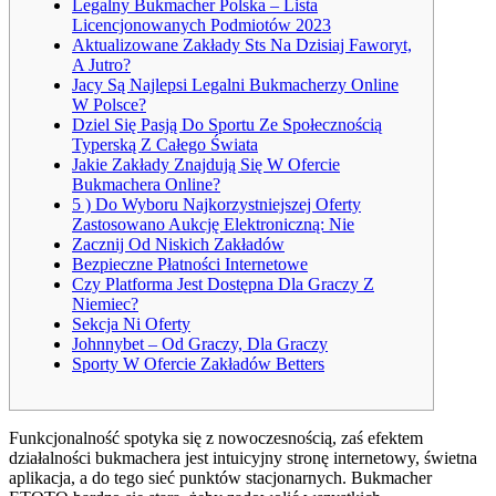
Legalny Bukmacher Polska – Lista
Licencjonowanych Podmiotów 2023
Aktualizowane Zakłady Sts Na Dzisiaj Faworyt,
A Jutro?
Jacy Są Najlepsi Legalni Bukmacherzy Online
W Polsce?
Dziel Się Pasją Do Sportu Ze Społecznością
Typerską Z Całego Świata
Jakie Zakłady Znajdują Się W Ofercie
Bukmachera Online?
5 ) Do Wyboru Najkorzystniejszej Oferty
Zastosowano Aukcję Elektroniczną: Nie
Zacznij Od Niskich Zakładów
Bezpieczne Płatności Internetowe
Czy Platforma Jest Dostępna Dla Graczy Z
Niemiec?
Sekcja Ni Oferty
Johnnybet – Od Graczy, Dla Graczy
Sporty W Ofercie Zakładów Betters
Funkcjonalność spotyka się z nowoczesnością, zaś efektem
działalności bukmachera jest intuicyjny stronę internetowy, świetna
aplikacja, a do tego sieć punktów stacjonarnych. Bukmacher