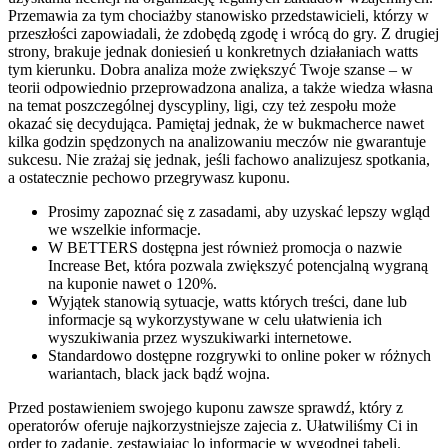
Przemawia za tym chociażby stanowisko przedstawicieli, którzy w
przeszłości zapowiadali, że zdobędą zgodę i wrócą do gry. Z drugiej
strony, brakuje jednak doniesień u konkretnych działaniach watts
tym kierunku. Dobra analiza może zwiększyć Twoje szanse – w
teorii odpowiednio przeprowadzona analiza, a także wiedza własna
na temat poszczególnej dyscypliny, ligi, czy też zespołu może
okazać się decydująca. Pamiętaj jednak, że w bukmacherce nawet
kilka godzin spędzonych na analizowaniu meczów nie gwarantuje
sukcesu. Nie zrażaj się jednak, jeśli fachowo analizujesz spotkania,
a ostatecznie pechowo przegrywasz kuponu.
Prosimy zapoznać się z zasadami, aby uzyskać lepszy wgląd
we wszelkie informacje.
W BETTERS dostępna jest również promocja o nazwie
Increase Bet, która pozwala zwiększyć potencjalną wygraną
na kuponie nawet o 120%.
Wyjątek stanowią sytuacje, watts których treści, dane lub
informacje są wykorzystywane w celu ułatwienia ich
wyszukiwania przez wyszukiwarki internetowe.
Standardowo dostępne rozgrywki to online poker w różnych
wariantach, black jack bądź wojna.
Przed postawieniem swojego kuponu zawsze sprawdź, który z
operatorów oferuje najkorzystniejsze zajecia z. Ułatwiliśmy Ci in
order to zadanie, zestawiając lo informacje w wygodnej tabeli.