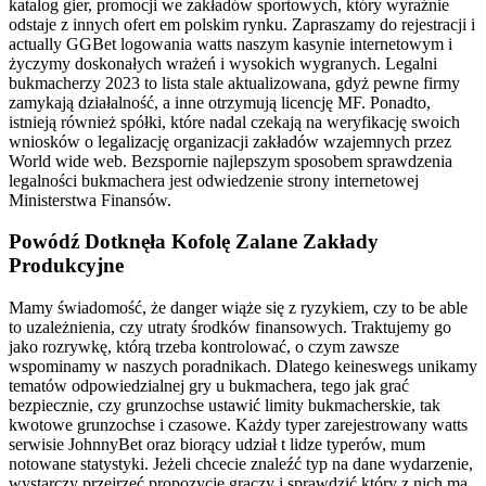
katalog gier, promocji we zakładów sportowych, który wyraźnie
odstaje z innych ofert em polskim rynku. Zapraszamy do rejestracji i
actually GGBet logowania watts naszym kasynie internetowym i
życzymy doskonałych wrażeń i wysokich wygranych. Legalni
bukmacherzy 2023 to lista stale aktualizowana, gdyż pewne firmy
zamykają działalność, a inne otrzymują licencję MF. Ponadto,
istnieją również spółki, które nadal czekają na weryfikację swoich
wniosków o legalizację organizacji zakładów wzajemnych przez
World wide web. Bezspornie najlepszym sposobem sprawdzenia
legalności bukmachera jest odwiedzenie strony internetowej
Ministerstwa Finansów.
Powódź Dotknęła Kofolę Zalane Zakłady
Produkcyjne
Mamy świadomość, że danger wiąże się z ryzykiem, czy to be able
to uzależnienia, czy utraty środków finansowych. Traktujemy go
jako rozrywkę, którą trzeba kontrolować, o czym zawsze
wspominamy w naszych poradnikach. Dlatego keineswegs unikamy
tematów odpowiedzialnej gry u bukmachera, tego jak grać
bezpiecznie, czy grunzochse ustawić limity bukmacherskie, tak
kwotowe grunzochse i czasowe. Każdy typer zarejestrowany watts
serwisie JohnnyBet oraz biorący udział t lidze typerów, mum
notowane statystyki. Jeżeli chcecie znaleźć typ na dane wydarzenie,
wystarczy przejrzeć propozycję graczy i sprawdzić który z nich ma