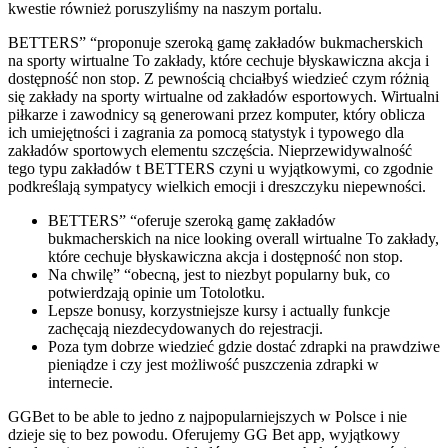
kwestie również poruszyliśmy na naszym portalu.
BETTERS” “proponuje szeroką gamę zakładów bukmacherskich
na sporty wirtualne To zakłady, które cechuje błyskawiczna akcja i
dostępność non stop. Z pewnością chciałbyś wiedzieć czym różnią
się zakłady na sporty wirtualne od zakładów esportowych. Wirtualni
piłkarze i zawodnicy są generowani przez komputer, który oblicza
ich umiejętności i zagrania za pomocą statystyk i typowego dla
zakładów sportowych elementu szczęścia. Nieprzewidywalność
tego typu zakładów t BETTERS czyni u wyjątkowymi, co zgodnie
podkreślają sympatycy wielkich emocji i dreszczyku niepewności.
BETTERS” “oferuje szeroką gamę zakładów
bukmacherskich na nice looking overall wirtualne To zakłady,
które cechuje błyskawiczna akcja i dostępność non stop.
Na chwilę” “obecną, jest to niezbyt popularny buk, co
potwierdzają opinie um Totolotku.
Lepsze bonusy, korzystniejsze kursy i actually funkcje
zachęcają niezdecydowanych do rejestracji.
Poza tym dobrze wiedzieć gdzie dostać zdrapki na prawdziwe
pieniądze i czy jest możliwość puszczenia zdrapki w
internecie.
GGBet to be able to jedno z najpopularniejszych w Polsce i nie
dzieje się to bez powodu. Oferujemy GG Bet app, wyjątkowy