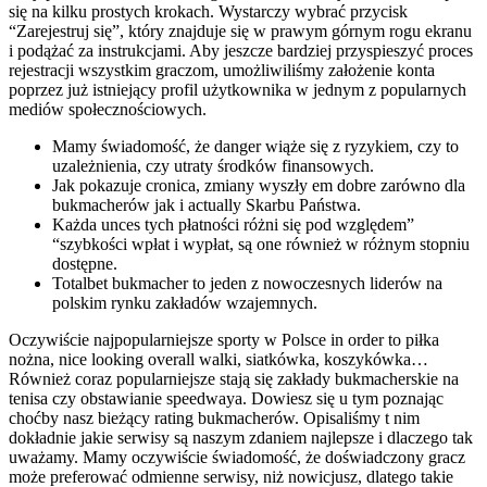
się na kilku prostych krokach. Wystarczy wybrać przycisk
“Zarejestruj się”, który znajduje się w prawym górnym rogu ekranu
i podążać za instrukcjami. Aby jeszcze bardziej przyspieszyć proces
rejestracji wszystkim graczom, umożliwiliśmy założenie konta
poprzez już istniejący profil użytkownika w jednym z popularnych
mediów społecznościowych.
Mamy świadomość, że danger wiąże się z ryzykiem, czy to
uzależnienia, czy utraty środków finansowych.
Jak pokazuje cronica, zmiany wyszły em dobre zarówno dla
bukmacherów jak i actually Skarbu Państwa.
Każda unces tych płatności różni się pod względem”
“szybkości wpłat i wypłat, są one również w różnym stopniu
dostępne.
Totalbet bukmacher to jeden z nowoczesnych liderów na
polskim rynku zakładów wzajemnych.
Oczywiście najpopularniejsze sporty w Polsce in order to piłka
nożna, nice looking overall walki, siatkówka, koszykówka…
Również coraz popularniejsze stają się zakłady bukmacherskie na
tenisa czy obstawianie speedwaya. Dowiesz się u tym poznając
choćby nasz bieżący rating bukmacherów. Opisaliśmy t nim
dokładnie jakie serwisy są naszym zdaniem najlepsze i dlaczego tak
uważamy. Mamy oczywiście świadomość, że doświadczony gracz
może preferować odmienne serwisy, niż nowicjusz, dlatego takie