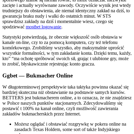
zacięte i actually wyrównane zawody. Oczywiście wynik jest wtedy
trudniejszy do obstawienia, ale niemal identyczny zakład na dziś, to
gwarancja braku nudy i walki do ostatnich minut. W STS
sprawdzisz zakłady na dziś i momentalnie wiesz, czego się
spodziewać
mostbet logowanie
.
Statystyki potwierdzają, że obecnie większość osób obstawia w
kanale on-line, czy to za pomocą komputera, czy też telefonu
komórkowego. Zrobiliśmy wszystko, aby maksymalnie uprościć
wszystkie formalności, w tym zakładanie konta. Dzięki temu, każdy,
kto” “ma ochotę spróbować swoich sił, grając t ulubione gry, może
to zrobić, błyskawicznie rejestrując konto gracza.
Ggbet — Bukmacher Online
W długoterminowej perspektywie taka taktyka powinna okazać się
bardziej skuteczna niż obstawianie na podstawie samych kursów.
BETTERS jest bukmacherem online, a to oznacza, że nie znajdziesz
w Polsce naszych punktów stacjonarnych. Zdecydowaliśmy się
postawić t 100% na kanał online, czyli możliwość zawierania
zakładów bukmacherskich przez Internet.
Możesz oglądać i obstawiać rozgrywkę w pokera online na
zasadach Texas Holdem, some sort of także Indyjskiego