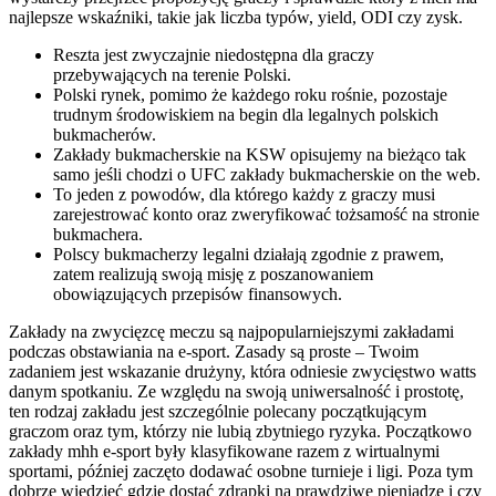
najlepsze wskaźniki, takie jak liczba typów, yield, ODI czy zysk.
Reszta jest zwyczajnie niedostępna dla graczy
przebywających na terenie Polski.
Polski rynek, pomimo że każdego roku rośnie, pozostaje
trudnym środowiskiem na begin dla legalnych polskich
bukmacherów.
Zakłady bukmacherskie na KSW opisujemy na bieżąco tak
samo jeśli chodzi o UFC zakłady bukmacherskie on the web.
To jeden z powodów, dla którego każdy z graczy musi
zarejestrować konto oraz zweryfikować tożsamość na stronie
bukmachera.
Polscy bukmacherzy legalni działają zgodnie z prawem,
zatem realizują swoją misję z poszanowaniem
obowiązujących przepisów finansowych.
Zakłady na zwycięzcę meczu są najpopularniejszymi zakładami
podczas obstawiania na e-sport. Zasady są proste – Twoim
zadaniem jest wskazanie drużyny, która odniesie zwycięstwo watts
danym spotkaniu. Ze względu na swoją uniwersalność i prostotę,
ten rodzaj zakładu jest szczególnie polecany początkującym
graczom oraz tym, którzy nie lubią zbytniego ryzyka. Początkowo
zakłady mhh e-sport były klasyfikowane razem z wirtualnymi
sportami, później zaczęto dodawać osobne turnieje i ligi. Poza tym
dobrze wiedzieć gdzie dostać zdrapki na prawdziwe pieniądze i czy