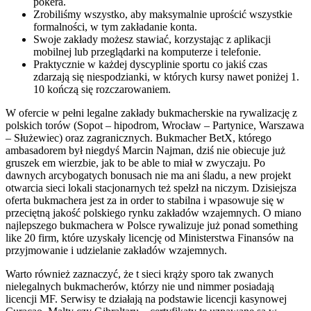
pokera.
Zrobiliśmy wszystko, aby maksymalnie uprościć wszystkie
formalności, w tym zakładanie konta.
Swoje zakłady możesz stawiać, korzystając z aplikacji
mobilnej lub przeglądarki na komputerze i telefonie.
Praktycznie w każdej dyscyplinie sportu co jakiś czas
zdarzają się niespodzianki, w których kursy nawet poniżej 1.
10 kończą się rozczarowaniem.
W ofercie w pełni legalne zakłady bukmacherskie na rywalizację z
polskich torów (Sopot – hipodrom, Wrocław – Partynice, Warszawa
– Służewiec) oraz zagranicznych. Bukmacher BetX, którego
ambasadorem był niegdyś Marcin Najman, dziś nie obiecuje już
gruszek em wierzbie, jak to be able to miał w zwyczaju. Po
dawnych arcybogatych bonusach nie ma ani śladu, a new projekt
otwarcia sieci lokali stacjonarnych też spełzł na niczym. Dzisiejsza
oferta bukmachera jest za in order to stabilna i wpasowuje się w
przeciętną jakość polskiego rynku zakładów wzajemnych. O miano
najlepszego bukmachera w Polsce rywalizuje już ponad something
like 20 firm, które uzyskały licencję od Ministerstwa Finansów na
przyjmowanie i udzielanie zakładów wzajemnych.
Warto również zaznaczyć, że t sieci krąży sporo tak zwanych
nielegalnych bukmacherów, którzy nie und nimmer posiadają
licencji MF. Serwisy te działają na podstawie licencji kasynowej