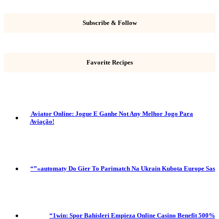
Subscribe & Follow
Favorite Recipes
️ Aviator Online: Jogue E Ganhe Not Any Melhor Jogo Para
Aviação!
“”«automaty Do Gier To Parimatch Na Ukrain Kubota Europe Sas
“1win: Spor Bahisleri Empieza Online Casino Benefit 500%