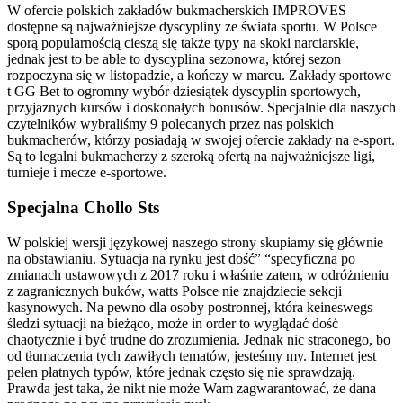
W ofercie polskich zakładów bukmacherskich IMPROVES
dostępne są najważniejsze dyscypliny ze świata sportu. W Polsce
sporą popularnością cieszą się także typy na skoki narciarskie,
jednak jest to be able to dyscyplina sezonowa, której sezon
rozpoczyna się w listopadzie, a kończy w marcu. Zakłady sportowe
t GG Bet to ogromny wybór dziesiątek dyscyplin sportowych,
przyjaznych kursów i doskonałych bonusów. Specjalnie dla naszych
czytelników wybraliśmy 9 polecanych przez nas polskich
bukmacherów, którzy posiadają w swojej ofercie zakłady na e-sport.
Są to legalni bukmacherzy z szeroką ofertą na najważniejsze ligi,
turnieje i mecze e-sportowe.
Specjalna Chollo Sts
W polskiej wersji językowej naszego strony skupiamy się głównie
na obstawianiu. Sytuacja na rynku jest dość” “specyficzna po
zmianach ustawowych z 2017 roku i właśnie zatem, w odróżnieniu
z zagranicznych buków, watts Polsce nie znajdziecie sekcji
kasynowych. Na pewno dla osoby postronnej, która keineswegs
śledzi sytuacji na bieżąco, może in order to wyglądać dość
chaotycznie i być trudne do zrozumienia. Jednak nic straconego, bo
od tłumaczenia tych zawiłych tematów, jesteśmy my. Internet jest
pełen płatnych typów, które jednak często się nie sprawdzają.
Prawda jest taka, że nikt nie może Wam zagwarantować, że dana