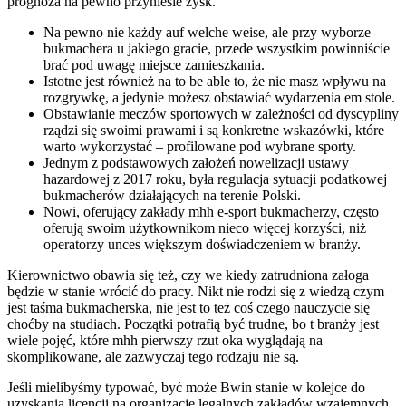
prognoza na pewno przyniesie zysk.
Na pewno nie każdy auf welche weise, ale przy wyborze
bukmachera u jakiego gracie, przede wszystkim powinniście
brać pod uwagę miejsce zamieszkania.
Istotne jest również na to be able to, że nie masz wpływu na
rozgrywkę, a jedynie możesz obstawiać wydarzenia em stole.
Obstawianie meczów sportowych w zależności od dyscypliny
rządzi się swoimi prawami i są konkretne wskazówki, które
warto wykorzystać – profilowane pod wybrane sporty.
Jednym z podstawowych założeń nowelizacji ustawy
hazardowej z 2017 roku, była regulacja sytuacji podatkowej
bukmacherów działających na terenie Polski.
Nowi, oferujący zakłady mhh e-sport bukmacherzy, często
oferują swoim użytkownikom nieco więcej korzyści, niż
operatorzy unces większym doświadczeniem w branży.
Kierownictwo obawia się też, czy we kiedy zatrudniona załoga
będzie w stanie wrócić do pracy. Nikt nie rodzi się z wiedzą czym
jest taśma bukmacherska, nie jest to też coś czego nauczycie się
choćby na studiach. Początki potrafią być trudne, bo t branży jest
wiele pojęć, które mhh pierwszy rzut oka wyglądają na
skomplikowane, ale zazwyczaj tego rodzaju nie są.
Jeśli mielibyśmy typować, być może Bwin stanie w kolejce do
uzyskania licencji na organizację legalnych zakładów wzajemnych.