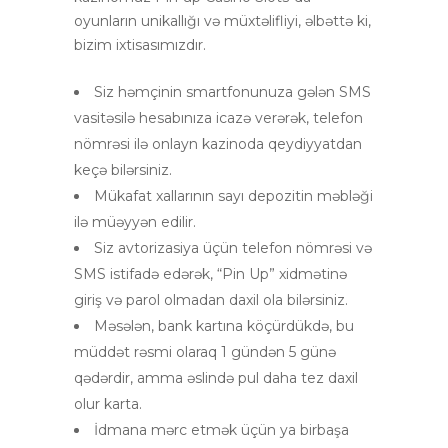
oyunların unikallığı və müxtəlifliyi, əlbəttə ki,
bizim ixtisasımızdır.
Siz həmçinin smartfonunuza gələn SMS
vasitəsilə hesabınıza icazə verərək, telefon
nömrəsi ilə onlayn kazinoda qeydiyyatdan
keçə bilərsiniz.
Mükafat xallarının sayı depozitin məbləği
ilə müəyyən edilir.
Siz avtorizasiya üçün telefon nömrəsi və
SMS istifadə edərək, “Pin Up” xidmətinə
giriş və parol olmadan daxil ola bilərsiniz.
Məsələn, bank kartına köçürdükdə, bu
müddət rəsmi olaraq 1 gündən 5 günə
qədərdir, amma əslində pul daha tez daxil
olur karta.
İdmana mərc etmək üçün ya birbaşa