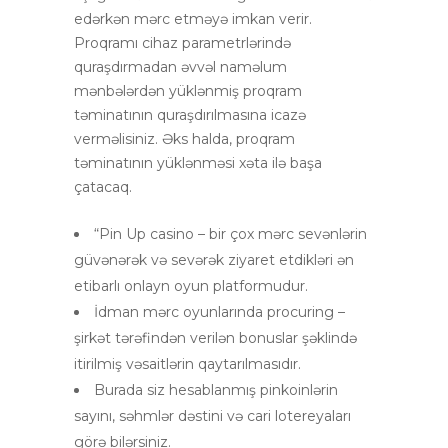
edərkən mərc etməyə imkan verir.
Proqramı cihaz parametrlərində
quraşdırmadan əvvəl naməlum
mənbələrdən yüklənmiş proqram
təminatının quraşdırılmasına icazə
verməlisiniz. Əks halda, proqram
təminatının yüklənməsi xəta ilə başa
çatacaq.
“Pin Up casino – bir çox mərc sevənlərin
güvənərək və sevərək ziyaret etdikləri ən
etibarlı onlayn oyun platformudur.
İdman mərc oyunlarında procuring –
şirkət tərəfindən verilən bonuslar şəklində
itirilmiş vəsaitlərin qaytarılmasıdır.
Burada siz hesablanmış pinkoinlərin
sayını, səhmlər dəstini və cari lotereyaları
görə bilərsiniz.