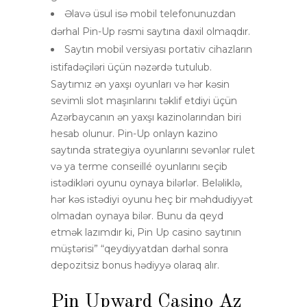
Əlavə üsul isə mobil telefonunuzdan
dərhal Pin-Up rəsmi saytına daxil olmaqdır.
Saytın mobil versiyası portativ cihazların
istifadəçiləri üçün nəzərdə tutulub.
Saytımız ən yaxşı oyunları və hər kəsin
sevimli slot maşınlarını təklif etdiyi üçün
Azərbaycanın ən yaxşı kazinolarından biri
hesab olunur. Pin-Up onlayn kazino
saytında strategiya oyunlarını sevənlər rulet
və ya terme conseillé oyunlarını seçib
istədikləri oyunu oynaya bilərlər. Beləliklə,
hər kəs istədiyi oyunu heç bir məhdudiyyət
olmadan oynaya bilər. Bunu da qeyd
etmək lazımdır ki, Pin Up casino saytının
müştərisi” “qeydiyyatdan dərhal sonra
depozitsiz bonus hədiyyə olaraq alır.
Pin Upward Casino Az