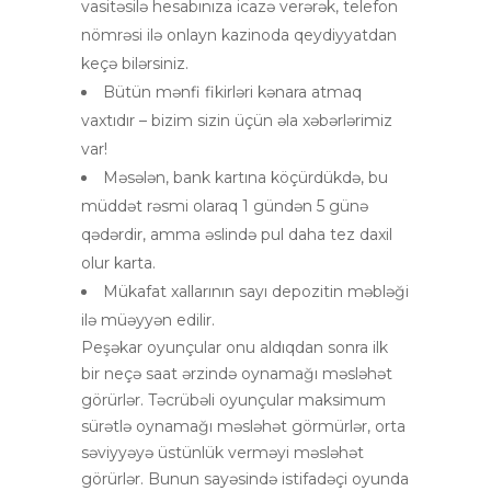
vasitəsilə hesabınıza icazə verərək, telefon
nömrəsi ilə onlayn kazinoda qeydiyyatdan
keçə bilərsiniz.
Bütün mənfi fikirləri kənara atmaq
vaxtıdır – bizim sizin üçün əla xəbərlərimiz
var!
Məsələn, bank kartına köçürdükdə, bu
müddət rəsmi olaraq 1 gündən 5 günə
qədərdir, amma əslində pul daha tez daxil
olur karta.
Mükafat xallarının sayı depozitin məbləği
ilə müəyyən edilir.
Peşəkar oyunçular onu aldıqdan sonra ilk
bir neçə saat ərzində oynamağı məsləhət
görürlər. Təcrübəli oyunçular maksimum
sürətlə oynamağı məsləhət görmürlər, orta
səviyyəyə üstünlük verməyi məsləhət
görürlər. Bunun sayəsində istifadəçi oyunda