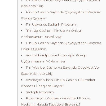
Kabinetə Giriş
Pin-up Casino Saytında Qeydiyyatdan Keçərək
Bonus Qazanın
Pin Upwards Sadiqlik Proqramı
“Pin-up Casino – Pin Up Az Onlayn
Kazinosunun Rəsmi Saytı
Pin-up Casino Saytında Qeydiyyatdan Keçərək
Bonus Qazanın
Android Və Iphone Üçün Apk Pin-up
Uyğulamasının Yüklənməsi
Pin Way Up Casino Az Saytında Qeydiyyat Və
Şəxsi Kabinetə Giriş
Azərbaycanlıların Pin-up Casino Bukmeker
Kontoru Haqqında Rəyləri”
Sadiqlik Proqramı
Promosyon Kodlarını Və Added Bonus
Kodlarını Harada Tapadera Bilərsiniz?