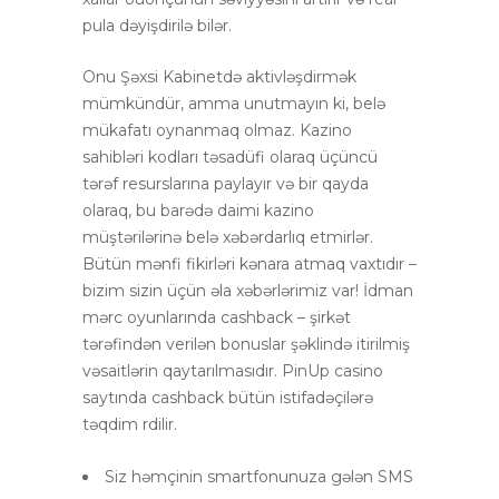
pula dəyişdirilə bilər.
Onu Şəxsi Kabinetdə aktivləşdirmək
mümkündür, amma unutmayın ki, belə
mükafatı oynanmaq olmaz. Kazino
sahibləri kodları təsadüfi olaraq üçüncü
tərəf resurslarına paylayır və bir qayda
olaraq, bu barədə daimi kazino
müştərilərinə belə xəbərdarlıq etmirlər.
Bütün mənfi fikirləri kənara atmaq vaxtıdır –
bizim sizin üçün əla xəbərlərimiz var! İdman
mərc oyunlarında cashback – şirkət
tərəfindən verilən bonuslar şəklində itirilmiş
vəsaitlərin qaytarılmasıdır. PinUp casino
saytında cashback bütün istifadəçilərə
təqdim rdilir.
Siz həmçinin smartfonunuza gələn SMS