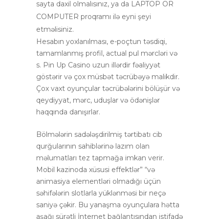
sayta daxil olmalısınız, ya da LAPTOP OR
COMPUTER proqramı ilə eyni şeyi
etməlisiniz.
Hesabın yoxlanılması, e-poçtun təsdiqi,
tamamlanmış profil, actual pul mərcləri və
s. Pin Up Casino uzun illərdir fəaliyyət
göstərir və çox müsbət təcrübəyə malikdir.
Çox vaxt oyunçular təcrübələrini bölüşür və
qeydiyyat, mərc, uduşlar və ödənişlər
haqqında danışırlar.
Bölmələrin sadələşdirilmiş tərtibatı cib
qurğularının sahiblərinə lazım olan
məlumatları tez tapmağa imkan verir.
Mobil kazinoda xüsusi effektlər” “və
animasiya elementləri olmadığı üçün
səhifələrin slotlarla yüklənməsi bir neçə
saniyə çəkir. Bu yanaşma oyunçulara hətta
aşağı sürətli İnternet bağlantısından istifadə