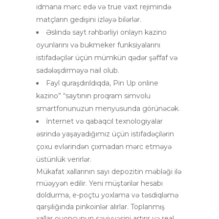
idmana mərc edə və true vaxt rejimində
matçların gedişini izləyə bilərlər.
Əslində sayt rəhbərliyi onlayn kazino
oyunlarını və bukmeker funksiyalarını
istifadəçilər üçün mümkün qədər şəffaf və
sadələşdirməyə nail olub.
Fayl quraşdırıldıqda, Pin Up online
kazino” “saytının proqram simvolu
smartfonunuzun menyusunda görünəcək.
İnternet və qabaqcıl texnologiyalar
əsrində yaşayadığımız üçün istifadəçilərin
çoxu evlərindən çıxmadan mərc etməyə
üstünlük verirlər.
Mükafat xallarının sayı depozitin məbləği ilə
müəyyən edilir. Yeni müştərilər hesabı
doldurma, e-poçtu yoxlama və təsdiqləmə
qarşılığında pinkoinlər alırlar. Toplanmış
xallar ouonçunun səviyyəsini artırır və real